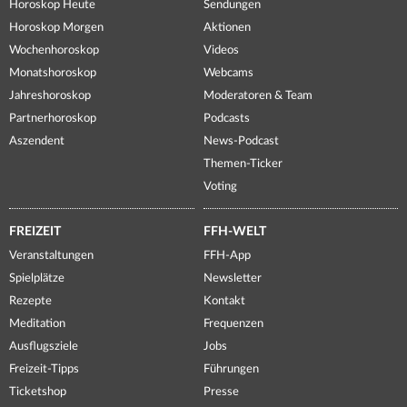
Horoskop Heute
Sendungen
Horoskop Morgen
Aktionen
Wochenhoroskop
Videos
Monatshoroskop
Webcams
Jahreshoroskop
Moderatoren & Team
Partnerhoroskop
Podcasts
Aszendent
News-Podcast
Themen-Ticker
Voting
FREIZEIT
FFH-WELT
Veranstaltungen
FFH-App
Spielplätze
Newsletter
Rezepte
Kontakt
Meditation
Frequenzen
Ausflugsziele
Jobs
Freizeit-Tipps
Führungen
Ticketshop
Presse