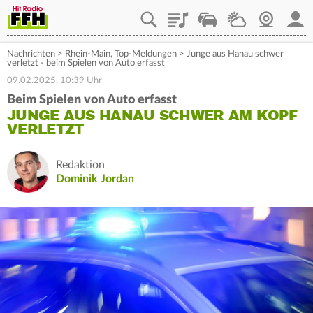
Playlist
Staupilot
Wetter
Webcam
Mein
Nachrichten
>
Rhein-Main
,
Top-Meldungen
>
Junge aus Hanau schwer
verletzt - beim Spielen von Auto erfasst
09.02.2025, 10:39 Uhr
Beim Spielen von Auto erfasst
JUNGE AUS HANAU SCHWER AM KOPF
VERLETZT
Redaktion
Dominik Jordan