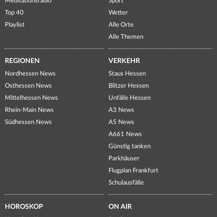
Meditationsradio
Sport
Top 40
Wetter
Playlist
Alle Orte
Alle Themen
REGIONEN
VERKEHR
Nordhessen News
Staus Hessen
Osthessen News
Blitzer Hessen
Mittelhessen News
Unfälle Hessen
Rhein-Main News
A3 News
Südhessen News
A5 News
A661 News
Günstig tanken
Parkhäuser
Flugplan Frankfurt
Schulausfälle
HOROSKOP
ON AIR