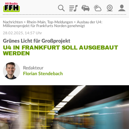
Playlist
Staupilot
Wetter
Webcam
Mein
Nachrichten
>
Rhein-Main
,
Top-Meldungen
>
Ausbau der U4:
Millionenprojekt für Frankfurts Norden genehmigt
28.02.2025, 14:57 Uhr
Grünes Licht für Großprojekt
U4 IN FRANKFURT SOLL AUSGEBAUT
WERDEN
Redakteur
Florian Stendebach