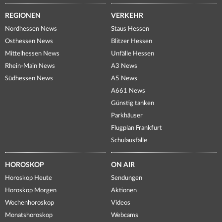
REGIONEN
VERKEHR
Nordhessen News
Staus Hessen
Osthessen News
Blitzer Hessen
Mittelhessen News
Unfälle Hessen
Rhein-Main News
A3 News
Südhessen News
A5 News
A661 News
Günstig tanken
Parkhäuser
Flugplan Frankfurt
Schulausfälle
HOROSKOP
ON AIR
Horoskop Heute
Sendungen
Horoskop Morgen
Aktionen
Wochenhoroskop
Videos
Monatshoroskop
Webcams