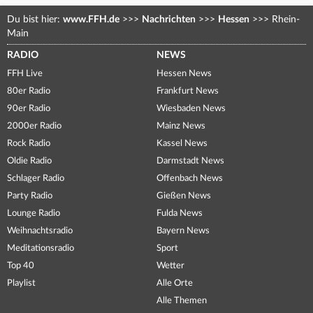
Du bist hier:
www.FFH.de
>>>
Nachrichten
>>>
Hessen
>>>
Rhein-
Main
RADIO
NEWS
FFH Live
Hessen News
80er Radio
Frankfurt News
90er Radio
Wiesbaden News
2000er Radio
Mainz News
Rock Radio
Kassel News
Oldie Radio
Darmstadt News
Schlager Radio
Offenbach News
Party Radio
Gießen News
Lounge Radio
Fulda News
Weihnachtsradio
Bayern News
Meditationsradio
Sport
Top 40
Wetter
Playlist
Alle Orte
Alle Themen