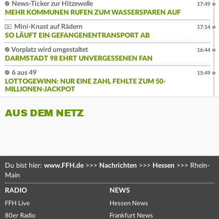
News-Ticker zur Hitzewelle
17:49
MEHR KOMMUNEN RUFEN ZUM WASSERSPAREN AUF
Mini-Knast auf Rädern
17:14
SO LÄUFT EIN GEFANGENENTRANSPORT AB
Vorplatz wird umgestaltet
16:44
DARMSTADT 98 EHRT UNVERGESSENEN FAN
6 aus 49
15:49
LOTTOGEWINN: NUR EINE ZAHL FEHLTE ZUM 50-
MILLIONEN-JACKPOT
AUS DEM NETZ
Du bist hier:
www.FFH.de
>>>
Nachrichten
>>>
Hessen
>>>
Rhein-
Main
RADIO
NEWS
FFH Live
Hessen News
80er Radio
Frankfurt News