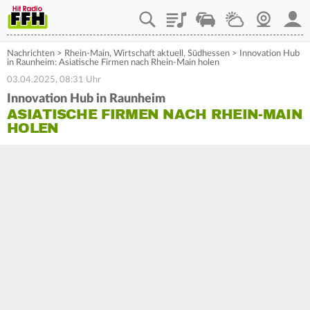
Playlist
Staupilot
Wetter
Webcam
Mein
Nachrichten
>
Rhein-Main
,
Wirtschaft aktuell
,
Südhessen
>
Innovation Hub
in Raunheim: Asiatische Firmen nach Rhein-Main holen
03.04.2025, 08:31 Uhr
Innovation Hub in Raunheim
ASIATISCHE FIRMEN NACH RHEIN-MAIN
HOLEN