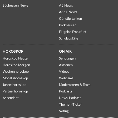
Südhessen News
A5 News
A661 News
Günstig tanken
Parkhäuser
Flugplan Frankfurt
Schulausfälle
HOROSKOP
ON AIR
Horoskop Heute
Sendungen
Horoskop Morgen
Aktionen
Wochenhoroskop
Videos
Monatshoroskop
Webcams
Jahreshoroskop
Moderatoren & Team
Partnerhoroskop
Podcasts
Aszendent
News-Podcast
Themen-Ticker
Voting