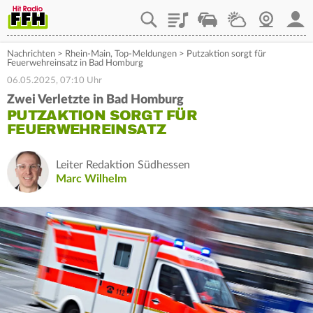
Playlist
Staupilot
Wetter
Webcam
Mein
Nachrichten
>
Rhein-Main
,
Top-Meldungen
>
Putzaktion sorgt für
Feuerwehreinsatz in Bad Homburg
06.05.2025, 07:10 Uhr
Zwei Verletzte in Bad Homburg
PUTZAKTION SORGT FÜR
FEUERWEHREINSATZ
Leiter Redaktion Südhessen
Marc Wilhelm