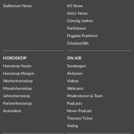
Südhessen News
A5 News
A661 News
Günstig tanken
Parkhäuser
Flugplan Frankfurt
Schulausfälle
HOROSKOP
ON AIR
Horoskop Heute
Sendungen
Horoskop Morgen
Aktionen
Wochenhoroskop
Videos
Monatshoroskop
Webcams
Jahreshoroskop
Moderatoren & Team
Partnerhoroskop
Podcasts
Aszendent
News-Podcast
Themen-Ticker
Voting