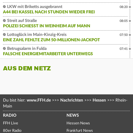
LKW mit Briketts ausgebrannt
08:20
A44 BEI KASSEL NACH STUNDEN WIEDER FREI
Streit auf Straße
08:05
POLIZEI SCHIESST IN WEINHEIM AUF MANN
Lottoglück im Main-Kinzig-Kreis
07:50
EINE ZAHL FEHLTE ZUM 50-MILLIONEN-JACKPOT
Betrugsalarm in Fulda
07:41
FALSCHE ENERGIEMITARBEITER UNTERWEGS
AUS DEM NETZ
Du bist hier:
www.FFH.de
>>>
Nachrichten
>>>
Hessen
>>>
Rhein-
Main
RADIO
NEWS
FFH Live
Hessen News
80er Radio
Frankfurt News