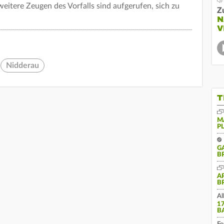
weitere Zeugen des Vorfalls sind aufgerufen, sich zu
Z
N
V
Nidderau
T
M
P
G
B
A
B
Al
1
B