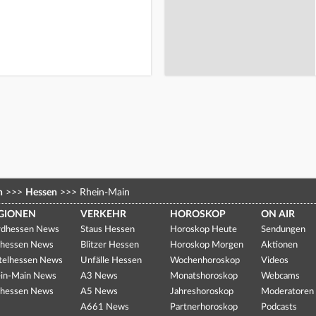
n
>>>
Hessen
>>>
Rhein-Main
GIONEN
VERKEHR
HOROSKOP
ON AIR
dhessen News
Staus Hessen
Horoskop Heute
Sendungen
hessen News
Blitzer Hessen
Horoskop Morgen
Aktionen
telhessen News
Unfälle Hessen
Wochenhoroskop
Videos
in-Main News
A3 News
Monatshoroskop
Webcams
hessen News
A5 News
Jahreshoroskop
Moderatoren
A661 News
Partnerhoroskop
Podcasts