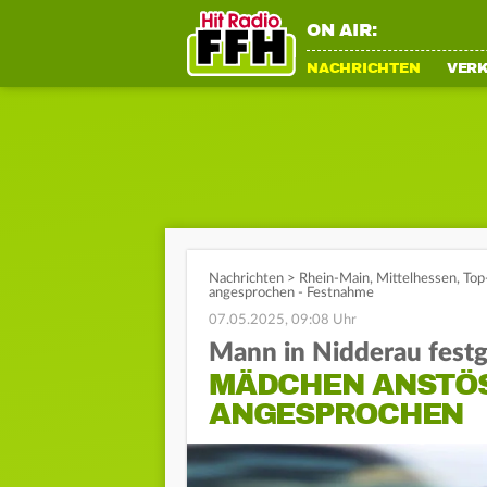
ON AIR:
NACHRICHTEN
VER
Nachrichten
>
Rhein-Main
,
Mittelhessen
,
Top
angesprochen - Festnahme
07.05.2025, 09:08 Uhr
Mann in Nidderau fes
MÄDCHEN ANSTÖSS
NGESPROCHEN