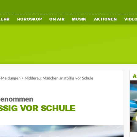
KEHR
HOROSKOP
ON AIR
MUSIK
AKTIONEN
VIDE
A
-Meldungen
>
Nidderau: Mädchen anstößig vor Schule
tgenommen
IG VOR SCHULE A