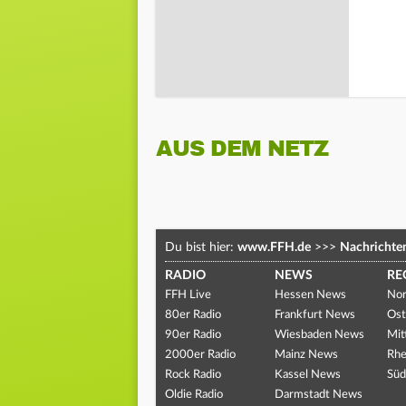
AUS DEM NETZ
Du bist hier:
www.FFH.de
>>>
Nachrichte
RADIO
NEWS
RE
FFH Live
Hessen News
Nor
80er Radio
Frankfurt News
Ost
90er Radio
Wiesbaden News
Mit
2000er Radio
Mainz News
Rhe
Rock Radio
Kassel News
Süd
Oldie Radio
Darmstadt News