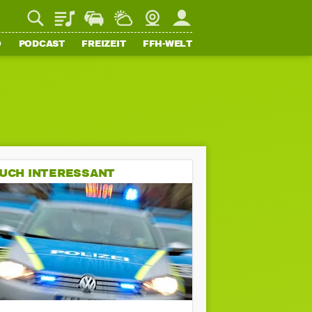
Playlist
Staupilot
Wetter
Webcam
Mein FFH
O
PODCAST
FREIZEIT
FFH-WELT
UCH INTERESSANT