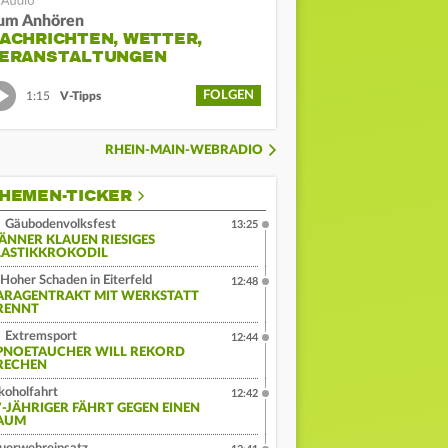
um Anhören
ACHRICHTEN, WETTER,
ERANSTALTUNGEN
FOLGEN
1:15
V-Tipps
RHEIN-MAIN-WEBRADIO
HEMEN-TICKER
Gäubodenvolksfest
13:25
ÄNNER KLAUEN RIESIGES
LASTIKKROKODIL
Hoher Schaden in Eiterfeld
12:48
ARAGENTRAKT MIT WERKSTATT
RENNT
Extremsport
12:44
PNOETAUCHER WILL REKORD
RECHEN
koholfahrt
12:42
7-JÄHRIGER FÄHRT GEGEN EINEN
AUM