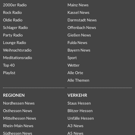
2000er Radio
Mainz News
Rock Radio
Kassel News
Oldie Radio
Darmstadt News
Schlager Radio
Offenbach News
Party Radio
Gießen News
Lounge Radio
Fulda News
Weihnachtsradio
Bayern News
Meditationsradio
Sport
Top 40
Wetter
Playlist
Alle Orte
Alle Themen
REGIONEN
VERKEHR
Nordhessen News
Staus Hessen
Osthessen News
Blitzer Hessen
Mittelhessen News
Unfälle Hessen
Rhein-Main News
A3 News
Südhessen News
A5 News