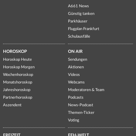
A661 News
Günstig tanken
Parkhäuser
Flugplan Frankfurt
Schulausfälle
HOROSKOP
ON AIR
Horoskop Heute
Sendungen
Horoskop Morgen
Aktionen
Wochenhoroskop
Videos
Monatshoroskop
Webcams
Jahreshoroskop
Moderatoren & Team
Partnerhoroskop
Podcasts
Aszendent
News-Podcast
Themen-Ticker
Voting
FREIZEIT
FFH-WELT