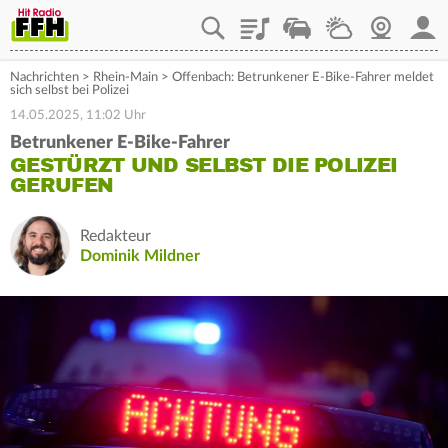
Playlist
Staupilot
Wetter
Webcam
Mein
Nachrichten
>
Rhein-Main
>
Offenbach: Betrunkener E-Bike-Fahrer meldet
sich selbst bei Polizei
14.05.2025, 11:02 Uhr
Betrunkener E-Bike-Fahrer
GESTÜRZT UND SELBST DIE POLIZEI
GERUFEN
Redakteur
Dominik Mildner