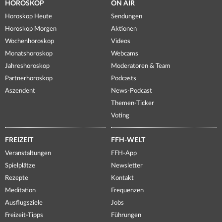
HOROSKOP
ON AIR
Horoskop Heute
Sendungen
Horoskop Morgen
Aktionen
Wochenhoroskop
Videos
Monatshoroskop
Webcams
Jahreshoroskop
Moderatoren & Team
Partnerhoroskop
Podcasts
Aszendent
News-Podcast
Themen-Ticker
Voting
FREIZEIT
FFH-WELT
Veranstaltungen
FFH-App
Spielplätze
Newsletter
Rezepte
Kontakt
Meditation
Frequenzen
Ausflugsziele
Jobs
Freizeit-Tipps
Führungen