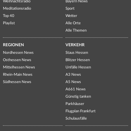
Weihnachtsradio
Bayern News
Meditationsradio
Sport
Top 40
Wetter
Playlist
Alle Orte
Alle Themen
REGIONEN
VERKEHR
Nordhessen News
Staus Hessen
Osthessen News
Blitzer Hessen
Mittelhessen News
Unfälle Hessen
Rhein-Main News
A3 News
Südhessen News
A5 News
A661 News
Günstig tanken
Parkhäuser
Flugplan Frankfurt
Schulausfälle