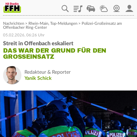
Playlist
Staupilot
Wetter
Webcam
Mein
Nachrichten
>
Rhein-Main
,
Top-Meldungen
>
Polizei-Großeinsatz am
Offenbacher Ring-Center
05.02.2026, 06:26 Uhr
Streit in Offenbach eskaliert
DAS WAR DER GRUND FÜR DEN
GROSSEINSATZ
Redakteur & Reporter
Yanik Schick