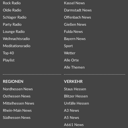
Rock Radio
Kassel News
Oldie Radio
Darmstadt News
Schlager Radio
Offenbach News
Party Radio
Gießen News
Lounge Radio
Fulda News
Weihnachtsradio
Bayern News
Meditationsradio
Sport
Top 40
Wetter
Playlist
Alle Orte
Alle Themen
REGIONEN
VERKEHR
Nordhessen News
Staus Hessen
Osthessen News
Blitzer Hessen
Mittelhessen News
Unfälle Hessen
Rhein-Main News
A3 News
Südhessen News
A5 News
A661 News