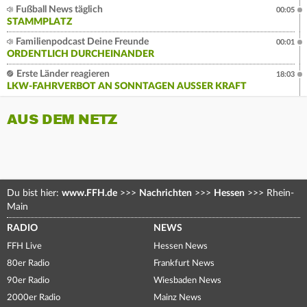
Fußball News täglich
00:05
STAMMPLATZ
Familienpodcast Deine Freunde
00:01
ORDENTLICH DURCHEINANDER
Erste Länder reagieren
18:03
LKW-FAHRVERBOT AN SONNTAGEN AUSSER KRAFT
AUS DEM NETZ
Du bist hier:
www.FFH.de
>>>
Nachrichten
>>>
Hessen
>>>
Rhein-
Main
RADIO
NEWS
FFH Live
Hessen News
80er Radio
Frankfurt News
90er Radio
Wiesbaden News
2000er Radio
Mainz News