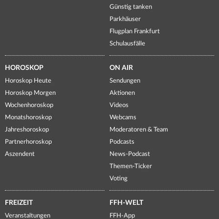
Günstig tanken
Parkhäuser
Flugplan Frankfurt
Schulausfälle
HOROSKOP
ON AIR
Horoskop Heute
Sendungen
Horoskop Morgen
Aktionen
Wochenhoroskop
Videos
Monatshoroskop
Webcams
Jahreshoroskop
Moderatoren & Team
Partnerhoroskop
Podcasts
Aszendent
News-Podcast
Themen-Ticker
Voting
FREIZEIT
FFH-WELT
Veranstaltungen
FFH-App