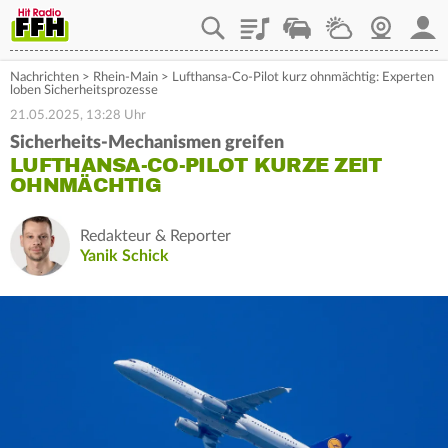
Playlist
Staupilot
Wetter
Webcam
Mein
Nachrichten
>
Rhein-Main
>
Lufthansa-Co-Pilot kurz ohnmächtig: Experten
loben Sicherheitsprozesse
21.05.2025, 13:28 Uhr
Sicherheits-Mechanismen greifen
LUFTHANSA-CO-PILOT KURZE ZEIT
OHNMÄCHTIG
Redakteur & Reporter
Yanik Schick