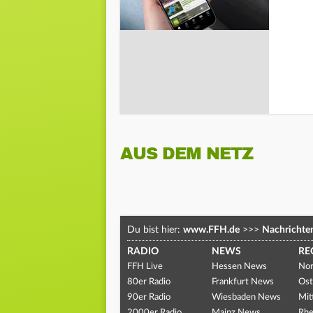
AUS DEM NETZ
Du bist hier:
www.FFH.de
>>>
Nachrichte
RADIO
NEWS
RE
FFH Live
Hessen News
Nor
80er Radio
Frankfurt News
Ost
90er Radio
Wiesbaden News
Mit
2000er Radio
Mainz News
Rhe