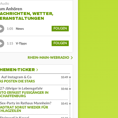
um Anhören
ACHRICHTEN, WETTER,
ERANSTALTUNGEN
FOLGEN
1:05
News
FOLGEN
1:15
V-Tipps
RHEIN-MAIN-WEBRADIO
HEMEN-TICKER
Auf Instagram & Co
10:49
AS POSTEN DIE STARS
27-Jähriger in Lebensgefahr
10:46
UTO ERFASST FUSSGÄNGER IN A
CHAFFENBURG
Sex-Party im Rathaus Mannheim?
10:41
TADTRAT SORGT WIEDER FÜR
CHLAGZEILEN