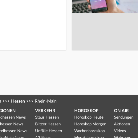
n
>>>
Hessen
>>>
Rhein-Main
GIONEN
VERKEHR
HOROSKOP
ON AIR
dhessen News
Staus Hessen
Horoskop Heute
Sendungen
hessen News
Blitzer Hessen
Horoskop Morgen
Aktionen
telhessen News
Unfälle Hessen
Wochenhoroskop
Videos
in-Main News
A3 News
Monatshoroskop
Webcams