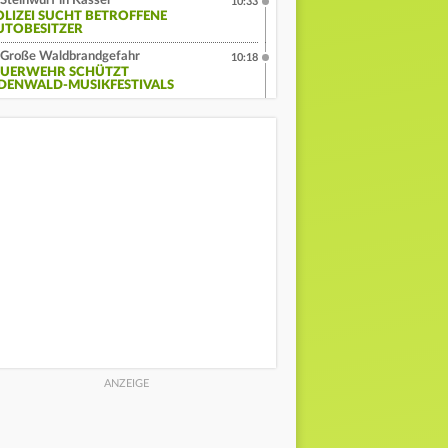
Steinwurf in Kassel
10:33
OLIZEI SUCHT BETROFFENE
UTOBESITZER
Große Waldbrandgefahr
10:18
EUERWEHR SCHÜTZT
DENWALD-MUSIKFESTIVALS