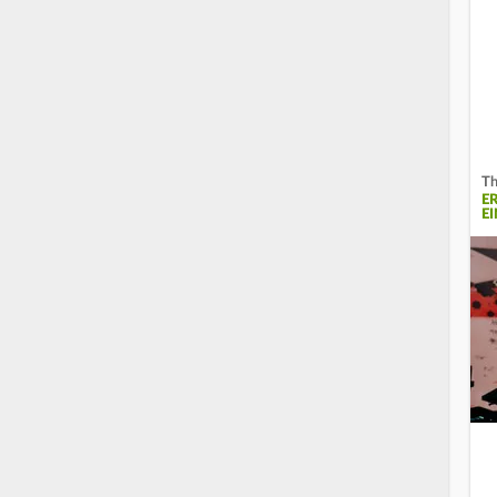
Th
E
E