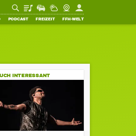
Playlist
Staupilot
Wetter
Webcam
Mein FFH
O
PODCAST
FREIZEIT
FFH-WELT
UCH INTERESSANT