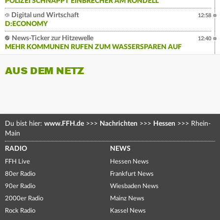
POLIZEI SCHNAPPT EINBRECHER AM RONDELL
Digital und Wirtschaft
12:58
D:ECONOMY
News-Ticker zur Hitzewelle
12:40
MEHR KOMMUNEN RUFEN ZUM WASSERSPAREN AUF
AUS DEM NETZ
Du bist hier:
www.FFH.de
>>>
Nachrichten
>>>
Hessen
>>>
Rhein-
Main
RADIO
NEWS
FFH Live
Hessen News
80er Radio
Frankfurt News
90er Radio
Wiesbaden News
2000er Radio
Mainz News
Rock Radio
Kassel News