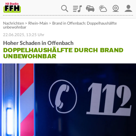
Playlist
Staupilot
Wetter
Webcam
Mein
Nachrichten
>
Rhein-Main
>
Brand in Offenbach: Doppelhaushälfte
unbewohnbar
22.06.2025, 13:25 Uhr
Hoher Schaden in Offenbach
DOPPELHAUSHÄLFTE DURCH BRAND
UNBEWOHNBAR