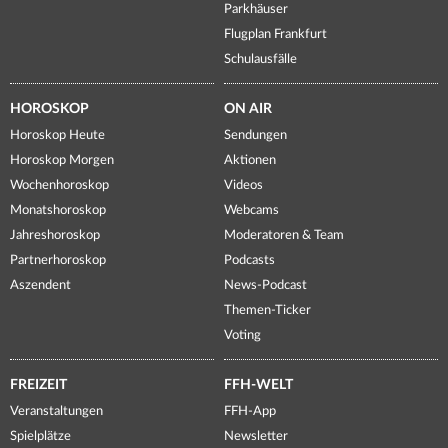
Parkhäuser
Flugplan Frankfurt
Schulausfälle
HOROSKOP
ON AIR
Horoskop Heute
Sendungen
Horoskop Morgen
Aktionen
Wochenhoroskop
Videos
Monatshoroskop
Webcams
Jahreshoroskop
Moderatoren & Team
Partnerhoroskop
Podcasts
Aszendent
News-Podcast
Themen-Ticker
Voting
FREIZEIT
FFH-WELT
Veranstaltungen
FFH-App
Spielplätze
Newsletter