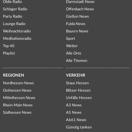
Oldie Radio
Darmstadt News
Schlager Radio
Offenbach News
Party Radio
Gießen News
Lounge Radio
Fulda News
Weihnachtsradio
Bayern News
Meditationsradio
Sport
Top 40
Wetter
Playlist
Alle Orte
Alle Themen
REGIONEN
VERKEHR
Nordhessen News
Staus Hessen
Osthessen News
Blitzer Hessen
Mittelhessen News
Unfälle Hessen
Rhein-Main News
A3 News
Südhessen News
A5 News
A661 News
Günstig tanken