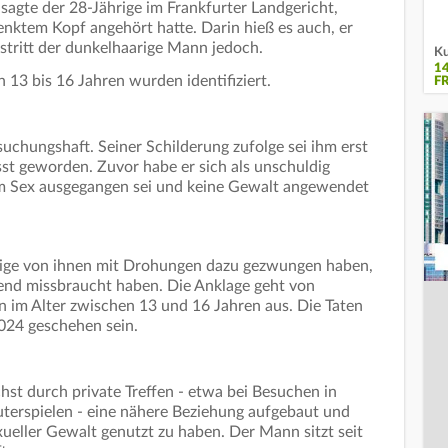
agte der 28-Jährige im Frankfurter Landgericht,
enktem Kopf angehört hatte. Darin hieß es auch, er
stritt der dunkelhaarige Mann jedoch.
Ku
1
 13 bis 16 Jahren wurden identifiziert.
F
rsuchungshaft. Seiner Schilderung zufolge sei ihm erst
st geworden. Zuvor habe er sich als unschuldig
em Sex ausgegangen sei und keine Gewalt angewendet
nige von ihnen mit Drohungen dazu gezwungen haben,
end missbraucht haben. Die Anklage geht von
 im Alter zwischen 13 und 16 Jahren aus. Die Taten
2024 geschehen sein.
t durch private Treffen - etwa bei Besuchen in
terspielen - eine nähere Beziehung aufgebaut und
ueller Gewalt genutzt zu haben. Der Mann sitzt seit