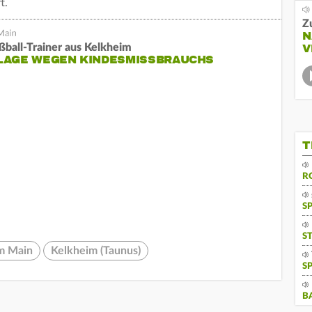
t.
Z
N
ßball-Trainer aus Kelkheim
V
LAGE WEGEN KINDESMISSBRAUCHS
T
R
S
S
am Main
Kelkheim (Taunus)
S
B