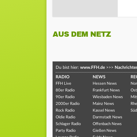
AUS DEM NETZ
Du bist hier:
www.FFH.de
>>>
Nachrichte
RADIO
NEWS
RE
FFH Live
Hessen News
Nor
80er Radio
Frankfurt News
Ost
90er Radio
Wiesbaden News
Mit
2000er Radio
Mainz News
Rhe
Rock Radio
Kassel News
Süd
Oldie Radio
Darmstadt News
Schlager Radio
Offenbach News
Party Radio
Gießen News