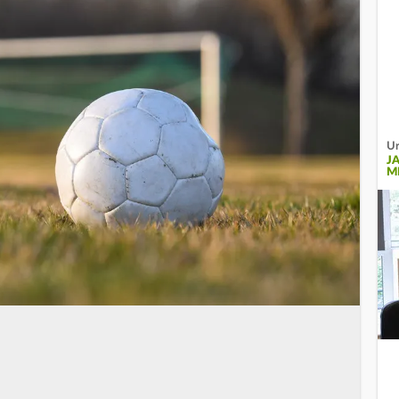
Ur
J
M