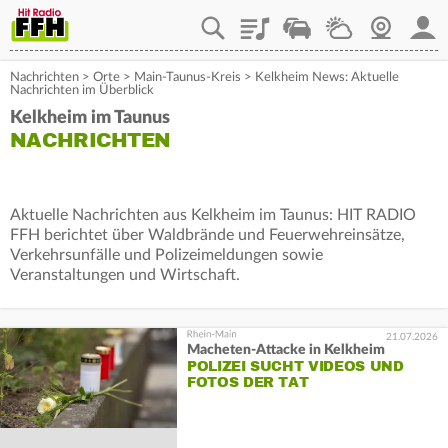
Playlist
Staupilot
Wetter
Webcam
Mein
Nachrichten
>
Orte
>
Main-Taunus-Kreis
>
Kelkheim News: Aktuelle
Nachrichten im Überblick
Kelkheim im Taunus
NACHRICHTEN
Aktuelle Nachrichten aus Kelkheim im Taunus: HIT RADIO
FFH berichtet über Waldbrände und Feuerwehreinsätze,
Verkehrsunfälle und Polizeimeldungen sowie
Veranstaltungen und Wirtschaft.
21.07.2026
Macheten-Attacke in Kelkheim
POLIZEI SUCHT VIDEOS UND
FOTOS DER TAT