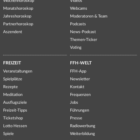
Wochenhoroskop
Videos
Monatshoroskop
Webcams
Jahreshoroskop
Moderatoren & Team
Partnerhoroskop
Podcasts
Aszendent
News-Podcast
Themen-Ticker
Voting
FREIZEIT
FFH-WELT
Veranstaltungen
FFH-App
Spielplätze
Newsletter
Rezepte
Kontakt
Meditation
Frequenzen
Ausflugsziele
Jobs
Freizeit-Tipps
Führungen
Ticketshop
Presse
Lotto Hessen
Radiowerbung
Spiele
Weiterbildung