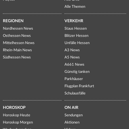
Alle Themen
REGIONEN
VERKEHR
Nordhessen News
Staus Hessen
Osthessen News
Blitzer Hessen
Mittelhessen News
Unfälle Hessen
Rhein-Main News
A3 News
Südhessen News
A5 News
A661 News
Günstig tanken
Parkhäuser
Flugplan Frankfurt
Schulausfälle
HOROSKOP
ON AIR
Horoskop Heute
Sendungen
Horoskop Morgen
Aktionen