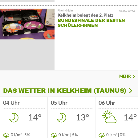
04.06.2024
Kelkheim belegt den 2. Platz
BUNDESFINALE DER BESTEN
SCHÜLERFIRMEN
MEHR
DAS WETTER IN KELKHEIM (TAUNUS)
04 Uhr
05 Uhr
06 Uhr
14°
13°
14°
0 l/m² | 5%
0 l/m² | 5%
0 l/m² | 0%