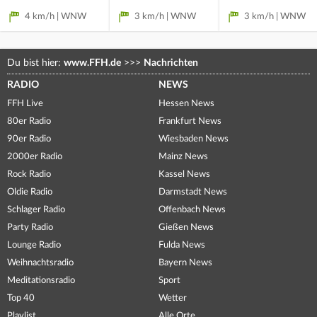
4 km/h | WNW
3 km/h | WNW
3 km/h | WNW
Du bist hier:
www.FFH.de
>>>
Nachrichten
RADIO
NEWS
FFH Live
Hessen News
80er Radio
Frankfurt News
90er Radio
Wiesbaden News
2000er Radio
Mainz News
Rock Radio
Kassel News
Oldie Radio
Darmstadt News
Schlager Radio
Offenbach News
Party Radio
Gießen News
Lounge Radio
Fulda News
Weihnachtsradio
Bayern News
Meditationsradio
Sport
Top 40
Wetter
Playlist
Alle Orte