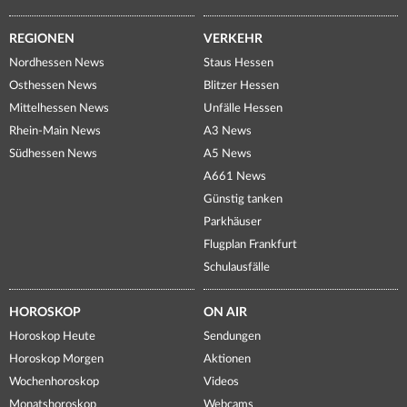
REGIONEN
VERKEHR
Nordhessen News
Staus Hessen
Osthessen News
Blitzer Hessen
Mittelhessen News
Unfälle Hessen
Rhein-Main News
A3 News
Südhessen News
A5 News
A661 News
Günstig tanken
Parkhäuser
Flugplan Frankfurt
Schulausfälle
HOROSKOP
ON AIR
Horoskop Heute
Sendungen
Horoskop Morgen
Aktionen
Wochenhoroskop
Videos
Monatshoroskop
Webcams