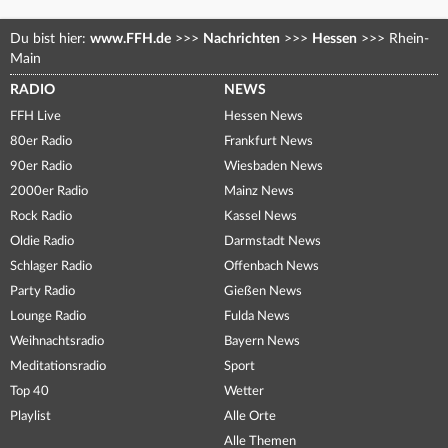
Du bist hier:
www.FFH.de
>>>
Nachrichten
>>>
Hessen
>>>
Rhein-
Main
RADIO
NEWS
FFH Live
Hessen News
80er Radio
Frankfurt News
90er Radio
Wiesbaden News
2000er Radio
Mainz News
Rock Radio
Kassel News
Oldie Radio
Darmstadt News
Schlager Radio
Offenbach News
Party Radio
Gießen News
Lounge Radio
Fulda News
Weihnachtsradio
Bayern News
Meditationsradio
Sport
Top 40
Wetter
Playlist
Alle Orte
Alle Themen