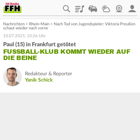
Playlist
Staupilot
Wetter
Webcam
Mein
Nachrichten
>
Rhein-Main
>
Nach Tod von Jugendspieler: Viktoria Preußen
schaut wieder nach vorne
10.07.2025, 10:26 Uhr
Paul (15) in Frankfurt getötet
FUSSBALL-KLUB KOMMT WIEDER AUF D
IE BEINE
Redakteur & Reporter
Yanik Schick