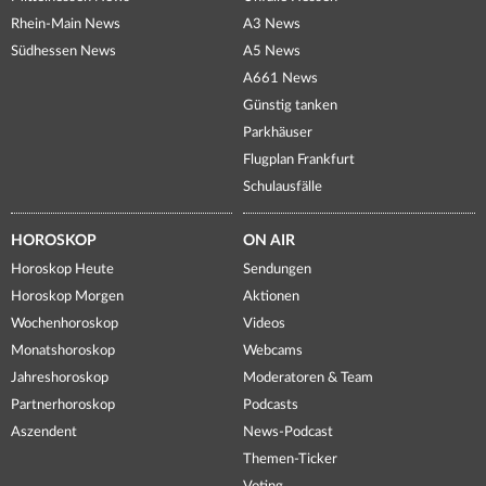
Rhein-Main News
A3 News
Südhessen News
A5 News
A661 News
Günstig tanken
Parkhäuser
Flugplan Frankfurt
Schulausfälle
HOROSKOP
ON AIR
Horoskop Heute
Sendungen
Horoskop Morgen
Aktionen
Wochenhoroskop
Videos
Monatshoroskop
Webcams
Jahreshoroskop
Moderatoren & Team
Partnerhoroskop
Podcasts
Aszendent
News-Podcast
Themen-Ticker