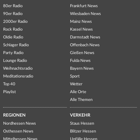
80er Radio
Frankfurt News
90er Radio
Wiesbaden News
2000er Radio
Mainz News
Rock Radio
Kassel News
Oldie Radio
Darmstadt News
Schlager Radio
Offenbach News
Party Radio
Gießen News
Lounge Radio
Fulda News
Weihnachtsradio
Bayern News
Meditationsradio
Sport
Top 40
Wetter
Playlist
Alle Orte
Alle Themen
REGIONEN
VERKEHR
Nordhessen News
Staus Hessen
Osthessen News
Blitzer Hessen
Mittelhessen News
Unfälle Hessen