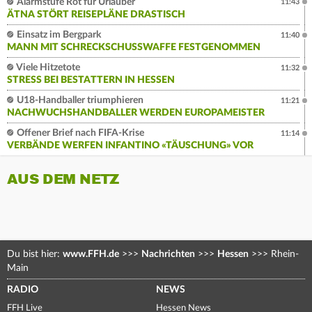
Alarmstufe Rot für Urlauber
11:43
ÄTNA STÖRT REISEPLÄNE DRASTISCH
Einsatz im Bergpark
11:40
MANN MIT SCHRECKSCHUSSWAFFE FESTGENOMMEN
Viele Hitzetote
11:32
STRESS BEI BESTATTERN IN HESSEN
U18-Handballer triumphieren
11:21
NACHWUCHSHANDBALLER WERDEN EUROPAMEISTER
Offener Brief nach FIFA-Krise
11:14
VERBÄNDE WERFEN INFANTINO «TÄUSCHUNG» VOR
AUS DEM NETZ
Du bist hier:
www.FFH.de
>>>
Nachrichten
>>>
Hessen
>>>
Rhein-
Main
RADIO
NEWS
FFH Live
Hessen News