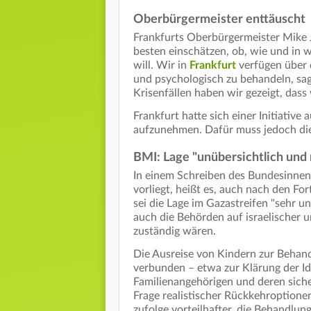
Oberbürgermeister enttäuscht
Frankfurts Oberbürgermeister Mike J
besten einschätzen, ob, wie und in
will. Wir in
Frankfurt
verfügen über 
und psychologisch zu behandeln, sag
Krisenfällen haben wir gezeigt, dass 
Frankfurt hatte sich einer Initiativ
aufzunehmen. Dafür muss jedoch di
BMI: Lage "unübersichtlich und
In einem Schreiben des Bundesinnen
vorliegt, heißt es, auch nach den F
sei die Lage im Gazastreifen "sehr u
auch die Behörden auf israelischer u
zuständig wären.
Die Ausreise von Kindern zur Behan
verbunden – etwa zur Klärung der Id
Familienangehörigen und deren siche
Frage realistischer Rückkehroptione
zufolge vorteilhafter, die Behandlu