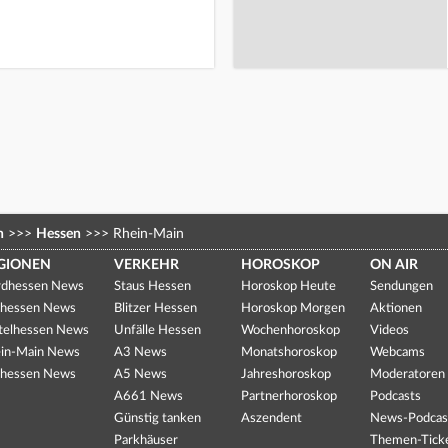
n
>>>
Hessen
>>>
Rhein-Main
GIONEN
VERKEHR
HOROSKOP
ON AIR
dhessen News
Staus Hessen
Horoskop Heute
Sendungen
hessen News
Blitzer Hessen
Horoskop Morgen
Aktionen
telhessen News
Unfälle Hessen
Wochenhoroskop
Videos
in-Main News
A3 News
Monatshoroskop
Webcams
hessen News
A5 News
Jahreshoroskop
Moderatoren
A661 News
Partnerhoroskop
Podcasts
Günstig tanken
Aszendent
News-Podcas
Parkhäuser
Themen-Tick