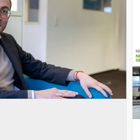
Hi
N
G