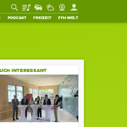
Playlist
Staupilot
Wetter
Webcam
Mein FFH
O
PODCAST
FREIZEIT
FFH-WELT
UCH INTERESSANT