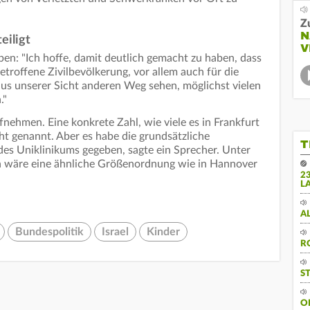
Z
N
eiligt
V
ben: "Ich hoffe, damit deutlich gemacht zu haben, dass
etroffene Zivilbevölkerung, vor allem auch für die
 aus unserer Sicht anderen Weg sehen, möglichst vielen
."
nehmen. Eine konkrete Zahl, wie viele es in Frankfurt
t genannt. Aber es habe die grundsätzliche
T
es Uniklinikums gegeben, sagte ein Sprecher. Unter
n wäre eine ähnliche Größenordnung wie in Hannover
2
L
A
Bundespolitik
Israel
Kinder
R
S
O