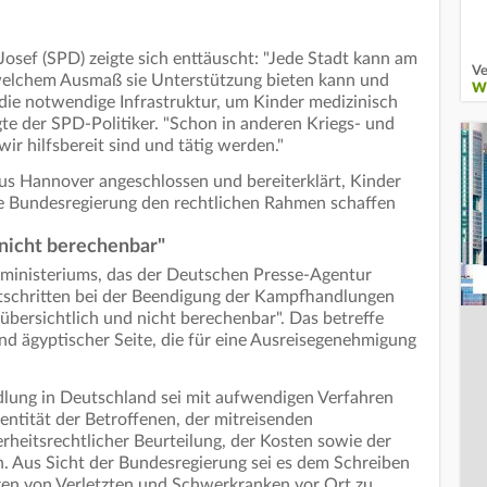
osef (SPD) zeigte sich enttäuscht: "Jede Stadt kann am
Ve
 welchem Ausmaß sie Unterstützung bieten kann und
W
die notwendige Infrastruktur, um Kinder medizinisch
te der SPD-Politiker. "Schon in anderen Kriegs- und
wir hilfsbereit sind und tätig werden."
e aus Hannover angeschlossen und bereiterklärt, Kinder
e Bundesregierung den rechtlichen Rahmen schaffen
 nicht berechenbar"
ministeriums, das der Deutschen Presse-Agentur
ortschritten bei der Beendigung der Kampfhandlungen
nübersichtlich und nicht berechenbar". Das betreffe
nd ägyptischer Seite, die für eine Ausreisegenehmigung
dlung in Deutschland sei mit aufwendigen Verfahren
entität der Betroffenen, der mitreisenden
rheitsrechtlicher Beurteilung, der Kosten sowie der
n. Aus Sicht der Bundesregierung sei es dem Schreiben
ngen von Verletzten und Schwerkranken vor Ort zu