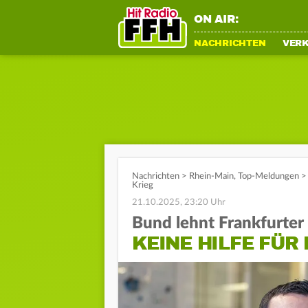
ON AIR:
NACHRICHTEN
VER
Nachrichten
>
Rhein-Main
,
Top-Meldungen
>
Krieg
21.10.2025, 23:20 Uhr
Bund lehnt Frankfurter
KEINE HILFE FÜR