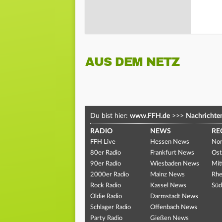
AUS DEM NETZ
Du bist hier:
www.FFH.de
>>>
Nachrichte
RADIO
NEWS
RE
FFH Live
Hessen News
Nor
80er Radio
Frankfurt News
Ost
90er Radio
Wiesbaden News
Mit
2000er Radio
Mainz News
Rhe
Rock Radio
Kassel News
Süd
Oldie Radio
Darmstadt News
Schlager Radio
Offenbach News
Party Radio
Gießen News