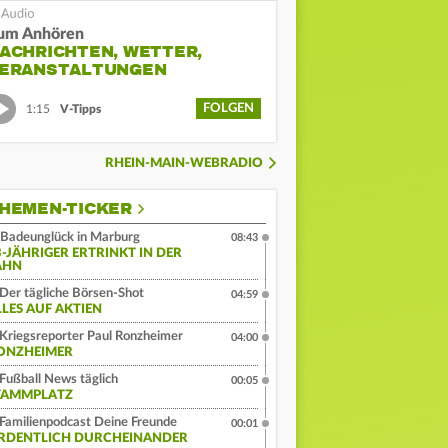
um Anhören
ACHRICHTEN, WETTER,
ERANSTALTUNGEN
FOLGEN
1:15
V-Tipps
RHEIN-MAIN-WEBRADIO
HEMEN-TICKER
Badeunglück in Marburg
08:43
3-JÄHRIGER ERTRINKT IN DER
AHN
Der tägliche Börsen-Shot
04:59
LLES AUF AKTIEN
Kriegsreporter Paul Ronzheimer
04:00
ONZHEIMER
Fußball News täglich
00:05
TAMMPLATZ
Familienpodcast Deine Freunde
00:01
RDENTLICH DURCHEINANDER