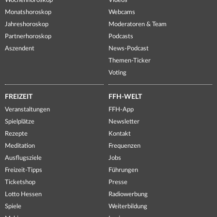
Wochenhoroskop
Videos
Monatshoroskop
Webcams
Jahreshoroskop
Moderatoren & Team
Partnerhoroskop
Podcasts
Aszendent
News-Podcast
Themen-Ticker
Voting
FREIZEIT
FFH-WELT
Veranstaltungen
FFH-App
Spielplätze
Newsletter
Rezepte
Kontakt
Meditation
Frequenzen
Ausflugsziele
Jobs
Freizeit-Tipps
Führungen
Ticketshop
Presse
Lotto Hessen
Radiowerbung
Spiele
Weiterbildung