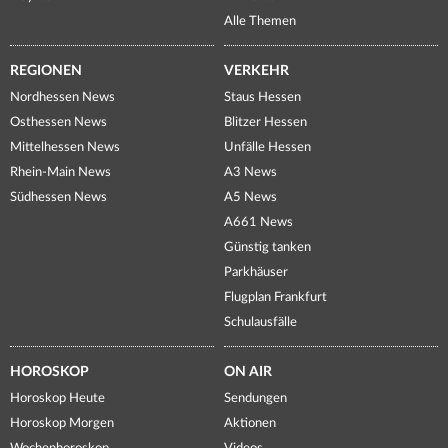
Alle Themen
REGIONEN
VERKEHR
Nordhessen News
Staus Hessen
Osthessen News
Blitzer Hessen
Mittelhessen News
Unfälle Hessen
Rhein-Main News
A3 News
Südhessen News
A5 News
A661 News
Günstig tanken
Parkhäuser
Flugplan Frankfurt
Schulausfälle
HOROSKOP
ON AIR
Horoskop Heute
Sendungen
Horoskop Morgen
Aktionen