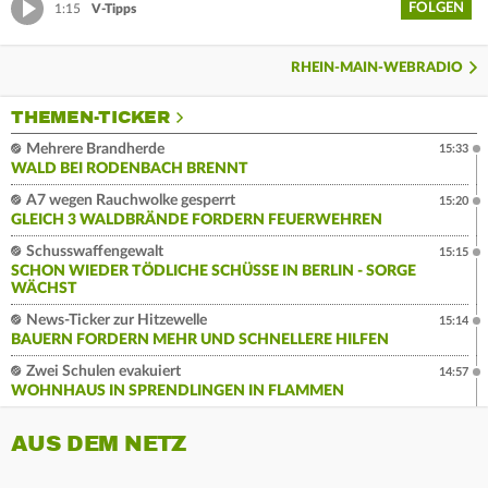
FOLGEN
1:15
V-Tipps
RHEIN-MAIN-WEBRADIO
THEMEN-TICKER
Mehrere Brandherde
15:33
WALD BEI RODENBACH BRENNT
A7 wegen Rauchwolke gesperrt
15:20
GLEICH 3 WALDBRÄNDE FORDERN FEUERWEHREN
Schusswaffengewalt
15:15
SCHON WIEDER TÖDLICHE SCHÜSSE IN BERLIN - SORGE
WÄCHST
News-Ticker zur Hitzewelle
15:14
BAUERN FORDERN MEHR UND SCHNELLERE HILFEN
Zwei Schulen evakuiert
14:57
WOHNHAUS IN SPRENDLINGEN IN FLAMMEN
AUS DEM NETZ