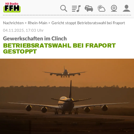
Playlist
Staupilot
Wetter
Webcam
Mein
Nachrichten
>
Rhein-Main
>
Gericht stoppt Betriebsratswahl bei Fraport
04.11.2025, 17:03 Uhr
Gewerkschaften im Clinch
BETRIEBSRATSWAHL BEI FRAPORT
GESTOPPT