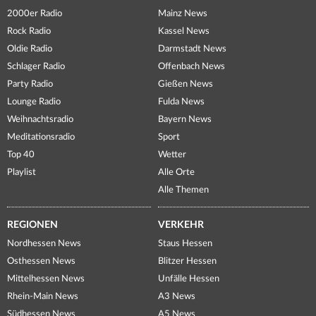
2000er Radio
Mainz News
Rock Radio
Kassel News
Oldie Radio
Darmstadt News
Schlager Radio
Offenbach News
Party Radio
Gießen News
Lounge Radio
Fulda News
Weihnachtsradio
Bayern News
Meditationsradio
Sport
Top 40
Wetter
Playlist
Alle Orte
Alle Themen
REGIONEN
VERKEHR
Nordhessen News
Staus Hessen
Osthessen News
Blitzer Hessen
Mittelhessen News
Unfälle Hessen
Rhein-Main News
A3 News
Südhessen News
A5 News