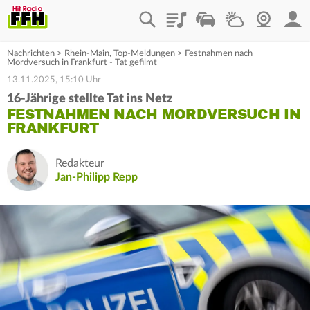
Playlist
Staupilot
Wetter
Webcam
Mein
Nachrichten
>
Rhein-Main
,
Top-Meldungen
>
Festnahmen nach
Mordversuch in Frankfurt - Tat gefilmt
13.11.2025, 15:10 Uhr
16-Jährige stellte Tat ins Netz
FESTNAHMEN NACH MORDVERSUCH IN
FRANKFURT
Redakteur
Jan-Philipp Repp