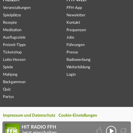
FREIZEIT
FFH-WELT
Veranstaltungen
FFH-App
Spielplätze
Newsletter
Rezepte
Kontakt
Meditation
Frequenzen
Ausflugsziele
Jobs
Freizeit-Tipps
Führungen
Ticketshop
Presse
Lotto Hessen
Radiowerbung
Spiele
Weiterbildung
Mahjong
Login
Backgammon
Quiz
Partys
Impressum und Datenschutz
Cookie-Einstellungen
HIT RADIO FFH
Jetzt einschalten