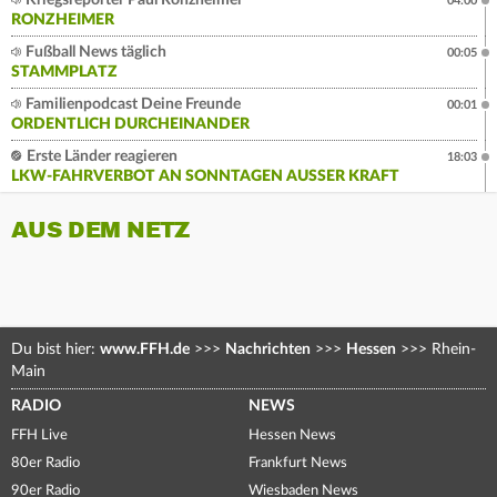
Kriegsreporter Paul Ronzheimer
04:00
RONZHEIMER
Fußball News täglich
00:05
STAMMPLATZ
Familienpodcast Deine Freunde
00:01
ORDENTLICH DURCHEINANDER
Erste Länder reagieren
18:03
LKW-FAHRVERBOT AN SONNTAGEN AUSSER KRAFT
AUS DEM NETZ
Du bist hier:
www.FFH.de
>>>
Nachrichten
>>>
Hessen
>>>
Rhein-
Main
RADIO
NEWS
FFH Live
Hessen News
80er Radio
Frankfurt News
90er Radio
Wiesbaden News