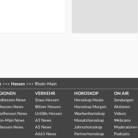
n
>>>
Hessen
>>>
Rhein-Main
GIONEN
VERKEHR
HOROSKOP
ON AIR
dhessen News
Staus Hessen
Horoskop Heute
Sendungen
hessen News
Blitzer Hessen
Horoskop Morgen
Aktionen
telhessen News
Unfälle Hessen
Wochenhoroskop
Videos
in-Main News
A3 News
Monatshoroskop
Webcams
hessen News
A5 News
Jahreshoroskop
Moderatoren
A661 News
Partnerhoroskop
Podcasts