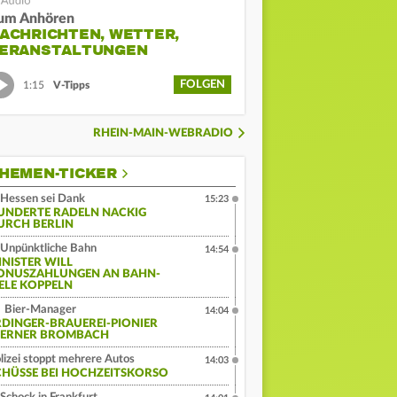
um Anhören
ACHRICHTEN, WETTER,
ERANSTALTUNGEN
FOLGEN
1:15
V-Tipps
RHEIN-MAIN-WEBRADIO
HEMEN-TICKER
Hessen sei Dank
15:23
UNDERTE RADELN NACKIG
URCH BERLIN
Unpünktliche Bahn
14:54
INISTER WILL
ONUSZAHLUNGEN AN BAHN-
IELE KOPPELN
Bier-Manager
14:04
RDINGER-BRAUEREI-PIONIER
ERNER BROMBACH
lizei stoppt mehrere Autos
14:03
CHÜSSE BEI HOCHZEITSKORSO