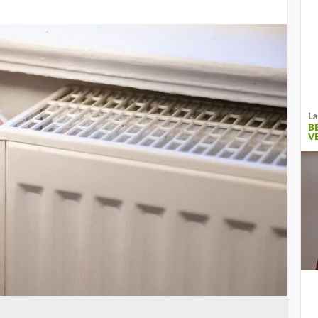
La
B
V