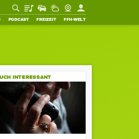
Playlist
Staupilot
Wetter
Webcam
Mein FFH
O
PODCAST
FREIZEIT
FFH-WELT
UCH INTERESSANT