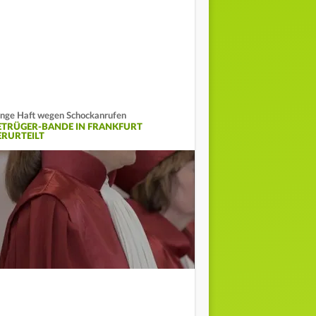
nge Haft wegen Schockanrufen
ETRÜGER-BANDE IN FRANKFURT
ERURTEILT