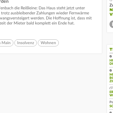
rden
Z
enbach die Reißleine: Das Haus steht jetzt unter
N
trotz ausbleibender Zahlungen wieder Fernwärme
V
zwangsversteigert werden. Die Hoffnung ist, dass mit
eit der Mieter bald komplett ein Ende hat.
m Main
Insolvenz
Wohnen
T
H
D
M
B
Z
E
W
Po
S