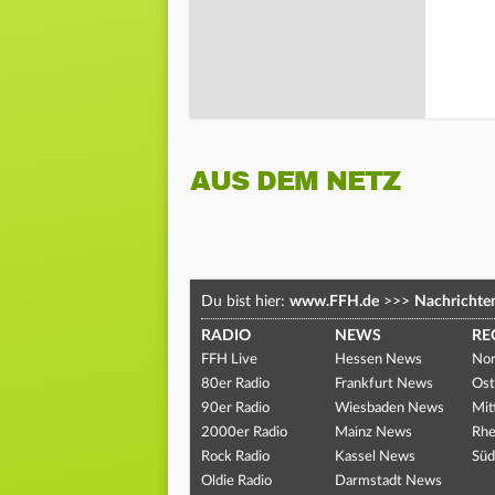
AUS DEM NETZ
Du bist hier:
www.FFH.de
>>>
Nachrichte
RADIO
NEWS
RE
FFH Live
Hessen News
Nor
80er Radio
Frankfurt News
Ost
90er Radio
Wiesbaden News
Mit
2000er Radio
Mainz News
Rhe
Rock Radio
Kassel News
Süd
Oldie Radio
Darmstadt News