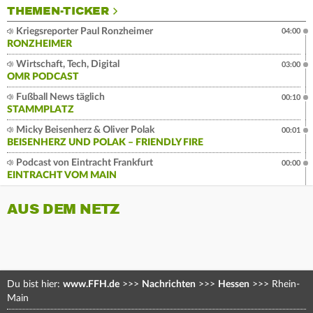
THEMEN-TICKER
Kriegsreporter Paul Ronzheimer
04:00
RONZHEIMER
Wirtschaft, Tech, Digital
03:00
OMR PODCAST
Fußball News täglich
00:10
STAMMPLATZ
Micky Beisenherz & Oliver Polak
00:01
BEISENHERZ UND POLAK – FRIENDLY FIRE
Podcast von Eintracht Frankfurt
00:00
EINTRACHT VOM MAIN
AUS DEM NETZ
Du bist hier:
www.FFH.de
>>>
Nachrichten
>>>
Hessen
>>>
Rhein-
Main