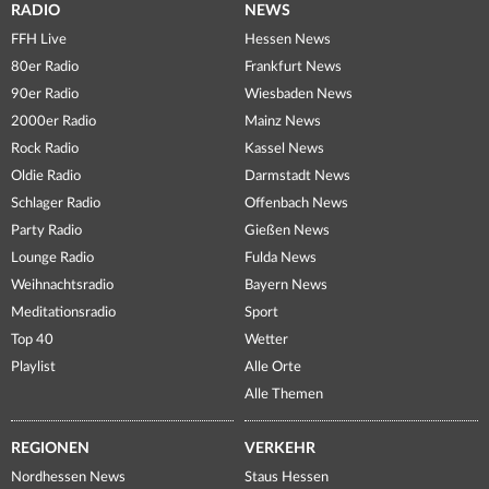
RADIO
NEWS
FFH Live
Hessen News
80er Radio
Frankfurt News
90er Radio
Wiesbaden News
2000er Radio
Mainz News
Rock Radio
Kassel News
Oldie Radio
Darmstadt News
Schlager Radio
Offenbach News
Party Radio
Gießen News
Lounge Radio
Fulda News
Weihnachtsradio
Bayern News
Meditationsradio
Sport
Top 40
Wetter
Playlist
Alle Orte
Alle Themen
REGIONEN
VERKEHR
Nordhessen News
Staus Hessen