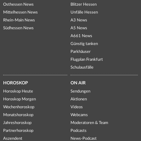
Osthessen News
Blitzer Hessen
Mittelhessen News
Unfälle Hessen
Rhein-Main News
A3 News
Südhessen News
A5 News
A661 News
Günstig tanken
Parkhäuser
Flugplan Frankfurt
Schulausfälle
HOROSKOP
ON AIR
Horoskop Heute
Sendungen
Horoskop Morgen
Aktionen
Wochenhoroskop
Videos
Monatshoroskop
Webcams
Jahreshoroskop
Moderatoren & Team
Partnerhoroskop
Podcasts
Aszendent
News-Podcast