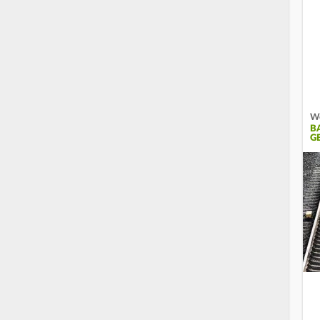
We
B
G