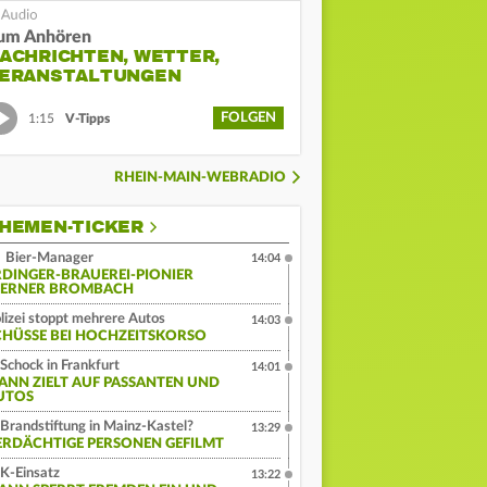
um Anhören
ACHRICHTEN, WETTER,
ERANSTALTUNGEN
FOLGEN
1:15
V-Tipps
RHEIN-MAIN-WEBRADIO
HEMEN-TICKER
Bier-Manager
14:04
RDINGER-BRAUEREI-PIONIER
ERNER BROMBACH
lizei stoppt mehrere Autos
14:03
CHÜSSE BEI HOCHZEITSKORSO
Schock in Frankfurt
14:01
ANN ZIELT AUF PASSANTEN UND
UTOS
Brandstiftung in Mainz-Kastel?
13:29
ERDÄCHTIGE PERSONEN GEFILMT
K-Einsatz
13:22