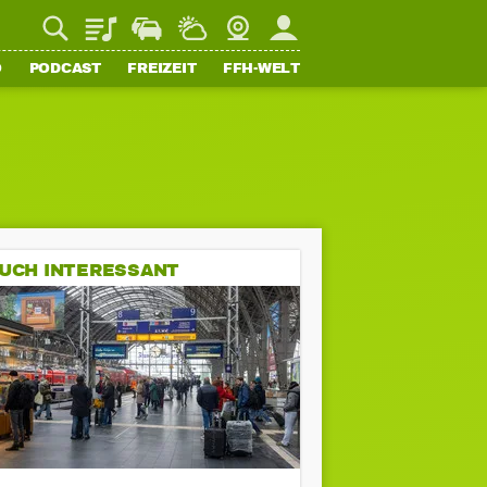
Playlist
Staupilot
Wetter
Webcam
Mein FFH
O
PODCAST
FREIZEIT
FFH-WELT
UCH INTERESSANT