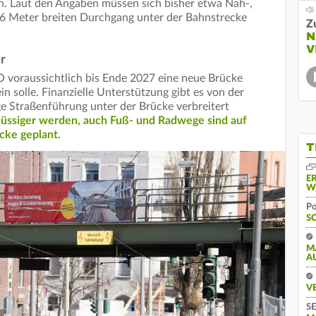
n. Laut den Angaben müssen sich bisher etwa Nah-,
6 Meter breiten Durchgang unter der Bahnstrecke
Z
N
V
r
O voraussichtlich bis Ende 2027 eine neue Brücke
in solle. Finanzielle Unterstützung gibt es von der
ge Straßenführung unter der Brücke verbreitert
 flüssiger werden, auch Fuß- und Radwege sind auf
cke geplant.
T
E
W
Po
S
M
A
V
SE