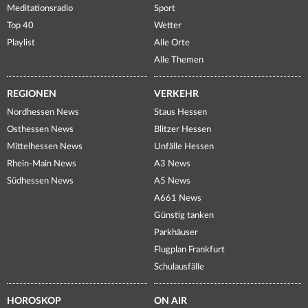
Meditationsradio
Sport
Top 40
Wetter
Playlist
Alle Orte
Alle Themen
REGIONEN
VERKEHR
Nordhessen News
Staus Hessen
Osthessen News
Blitzer Hessen
Mittelhessen News
Unfälle Hessen
Rhein-Main News
A3 News
Südhessen News
A5 News
A661 News
Günstig tanken
Parkhäuser
Flugplan Frankfurt
Schulausfälle
HOROSKOP
ON AIR