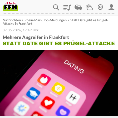
Playlist
Staupilot
Wetter
Webcam
Mein
Nachrichten
>
Rhein-Main
,
Top-Meldungen
>
Statt Date gibt es Prügel-
Attacke in Frankfurt
07.05.2026, 17:49 Uhr
Mehrere Angreifer in Frankfurt
STATT DATE GIBT ES PRÜGEL-ATTACKE