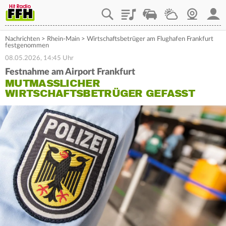
Playlist
Staupilot
Wetter
Webcam
Mein
Nachrichten
>
Rhein-Main
>
Wirtschaftsbetrüger am Flughafen Frankfurt
festgenommen
08.05.2026, 14:45 Uhr
Festnahme am Airport Frankfurt
MUTMASSLICHER W
IRTSCHAFTSBETRÜGER GEFASST