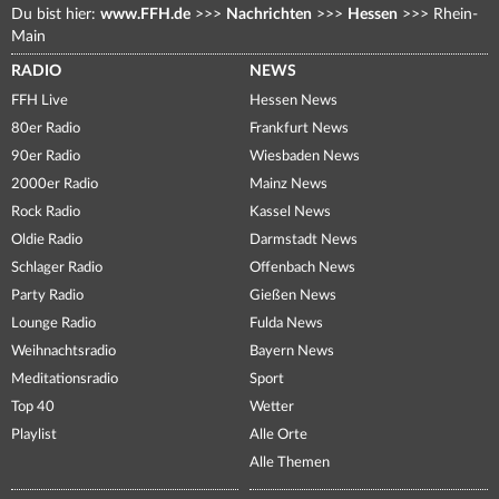
Du bist hier:
www.FFH.de
>>>
Nachrichten
>>>
Hessen
>>>
Rhein-
Main
RADIO
NEWS
FFH Live
Hessen News
80er Radio
Frankfurt News
90er Radio
Wiesbaden News
2000er Radio
Mainz News
Rock Radio
Kassel News
Oldie Radio
Darmstadt News
Schlager Radio
Offenbach News
Party Radio
Gießen News
Lounge Radio
Fulda News
Weihnachtsradio
Bayern News
Meditationsradio
Sport
Top 40
Wetter
Playlist
Alle Orte
Alle Themen