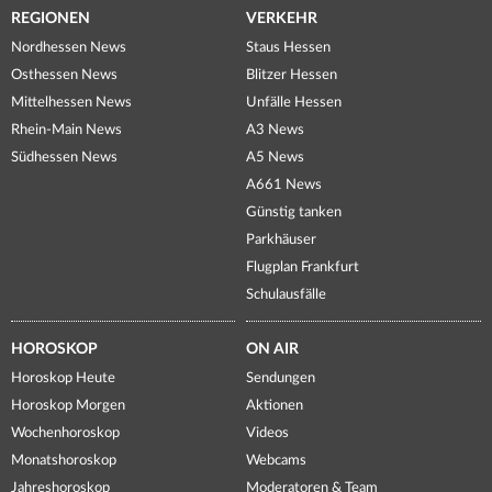
REGIONEN
VERKEHR
Nordhessen News
Staus Hessen
Osthessen News
Blitzer Hessen
Mittelhessen News
Unfälle Hessen
Rhein-Main News
A3 News
Südhessen News
A5 News
A661 News
Günstig tanken
Parkhäuser
Flugplan Frankfurt
Schulausfälle
HOROSKOP
ON AIR
Horoskop Heute
Sendungen
Horoskop Morgen
Aktionen
Wochenhoroskop
Videos
Monatshoroskop
Webcams
Jahreshoroskop
Moderatoren & Team