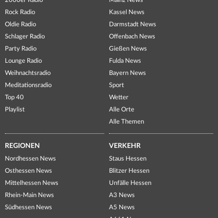
2000er Radio
Mainz News
Rock Radio
Kassel News
Oldie Radio
Darmstadt News
Schlager Radio
Offenbach News
Party Radio
Gießen News
Lounge Radio
Fulda News
Weihnachtsradio
Bayern News
Meditationsradio
Sport
Top 40
Wetter
Playlist
Alle Orte
Alle Themen
REGIONEN
VERKEHR
Nordhessen News
Staus Hessen
Osthessen News
Blitzer Hessen
Mittelhessen News
Unfälle Hessen
Rhein-Main News
A3 News
Südhessen News
A5 News