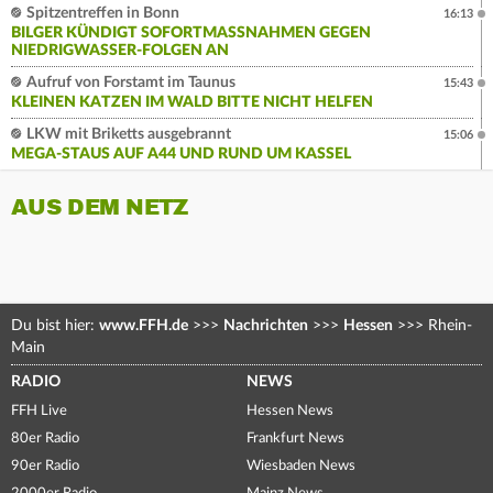
Spitzentreffen in Bonn
16:13
BILGER KÜNDIGT SOFORTMASSNAHMEN GEGEN N
IEDRIGWASSER-FOLGEN AN
Aufruf von Forstamt im Taunus
15:43
KLEINEN KATZEN IM WALD BITTE NICHT HELFEN
LKW mit Briketts ausgebrannt
15:06
MEGA-STAUS AUF A44 UND RUND UM KASSEL
AUS DEM NETZ
Du bist hier:
www.FFH.de
>>>
Nachrichten
>>>
Hessen
>>>
Rhein-
Main
RADIO
NEWS
FFH Live
Hessen News
80er Radio
Frankfurt News
90er Radio
Wiesbaden News