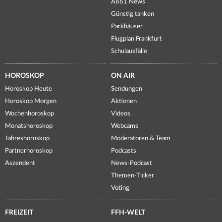
A661 News
Günstig tanken
Parkhäuser
Flugplan Frankfurt
Schulausfälle
HOROSKOP
ON AIR
Horoskop Heute
Sendungen
Horoskop Morgen
Aktionen
Wochenhoroskop
Videos
Monatshoroskop
Webcams
Jahreshoroskop
Moderatoren & Team
Partnerhoroskop
Podcasts
Aszendent
News-Podcast
Themen-Ticker
Voting
FREIZEIT
FFH-WELT