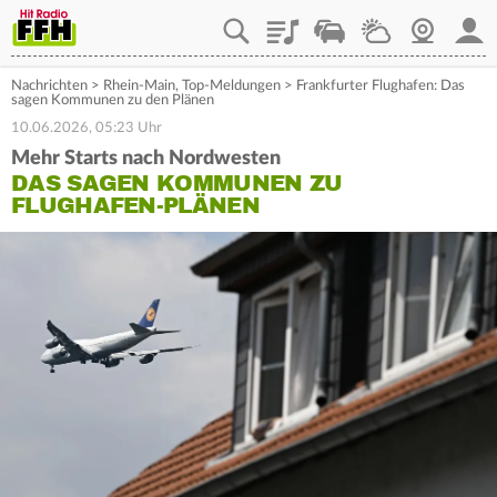
Playlist
Staupilot
Wetter
Webcam
Mein
Nachrichten
>
Rhein-Main
,
Top-Meldungen
>
Frankfurter Flughafen: Das
sagen Kommunen zu den Plänen
10.06.2026, 05:23 Uhr
Mehr Starts nach Nordwesten
DAS SAGEN KOMMUNEN ZU
FLUGHAFEN-PLÄNEN