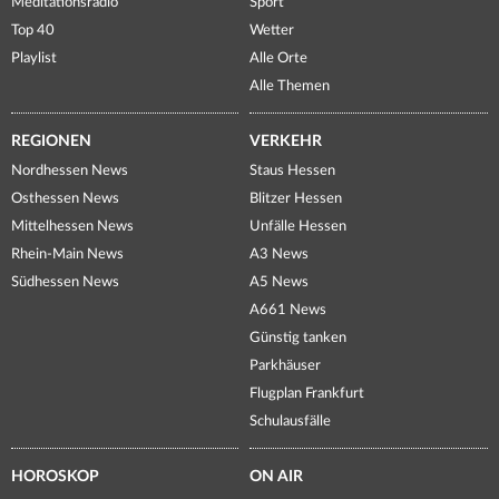
Meditationsradio
Sport
Top 40
Wetter
Playlist
Alle Orte
Alle Themen
REGIONEN
VERKEHR
Nordhessen News
Staus Hessen
Osthessen News
Blitzer Hessen
Mittelhessen News
Unfälle Hessen
Rhein-Main News
A3 News
Südhessen News
A5 News
A661 News
Günstig tanken
Parkhäuser
Flugplan Frankfurt
Schulausfälle
HOROSKOP
ON AIR