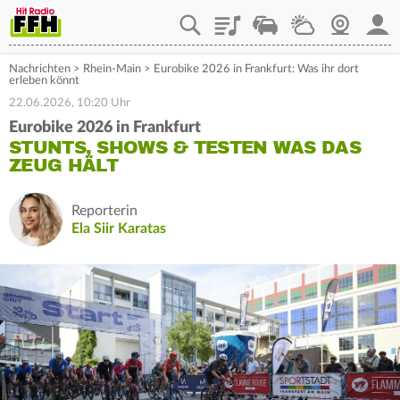
Playlist
Staupilot
Wetter
Webcam
Mein
Nachrichten
>
Rhein-Main
>
Eurobike 2026 in Frankfurt: Was ihr dort
erleben könnt
22.06.2026, 10:20 Uhr
Eurobike 2026 in Frankfurt
STUNTS, SHOWS & TESTEN WAS DAS
ZEUG HÄLT
Reporterin
Ela Siir Karatas