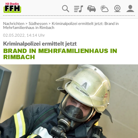
Playlist
Staupilot
Wetter
Webcam
Mein
Nachrichten
>
Südhessen
>
Kriminalpolizei ermittelt jetzt: Brand in
Mehrfamilienhaus in Rimbach
02.05.2022, 14:14 Uhr
Kriminalpolizei ermittelt jetzt
BRAND IN MEHRFAMILIENHAUS IN
RIMBACH