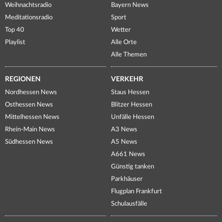
Weihnachtsradio
Bayern News
Meditationsradio
Sport
Top 40
Wetter
Playlist
Alle Orte
Alle Themen
REGIONEN
VERKEHR
Nordhessen News
Staus Hessen
Osthessen News
Blitzer Hessen
Mittelhessen News
Unfälle Hessen
Rhein-Main News
A3 News
Südhessen News
A5 News
A661 News
Günstig tanken
Parkhäuser
Flugplan Frankfurt
Schulausfälle