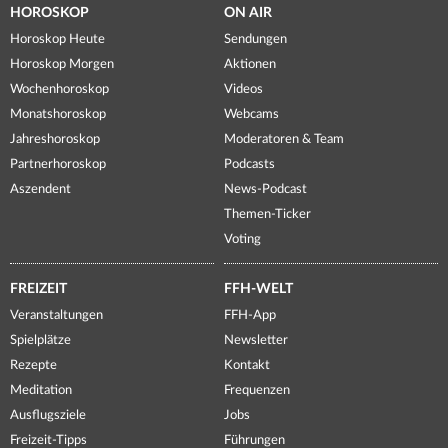
HOROSKOP
ON AIR
Horoskop Heute
Sendungen
Horoskop Morgen
Aktionen
Wochenhoroskop
Videos
Monatshoroskop
Webcams
Jahreshoroskop
Moderatoren & Team
Partnerhoroskop
Podcasts
Aszendent
News-Podcast
Themen-Ticker
Voting
FREIZEIT
FFH-WELT
Veranstaltungen
FFH-App
Spielplätze
Newsletter
Rezepte
Kontakt
Meditation
Frequenzen
Ausflugsziele
Jobs
Freizeit-Tipps
Führungen