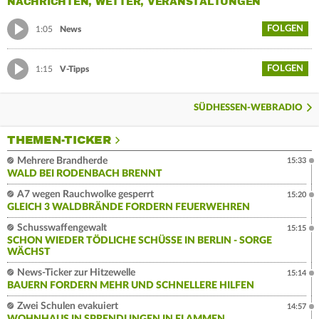
NACHRICHTEN, WETTER, VERANSTALTUNGEN
FOLGEN
1:05
News
FOLGEN
1:15
V-Tipps
SÜDHESSEN-WEBRADIO
THEMEN-TICKER
Mehrere Brandherde
15:33
WALD BEI RODENBACH BRENNT
A7 wegen Rauchwolke gesperrt
15:20
GLEICH 3 WALDBRÄNDE FORDERN FEUERWEHREN
Schusswaffengewalt
15:15
SCHON WIEDER TÖDLICHE SCHÜSSE IN BERLIN - SORGE
WÄCHST
News-Ticker zur Hitzewelle
15:14
BAUERN FORDERN MEHR UND SCHNELLERE HILFEN
Zwei Schulen evakuiert
14:57