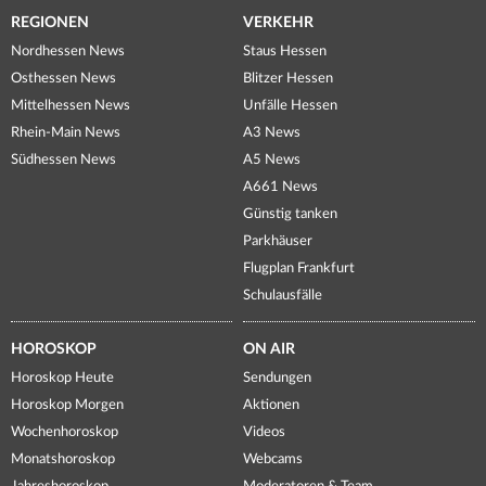
REGIONEN
VERKEHR
Nordhessen News
Staus Hessen
Osthessen News
Blitzer Hessen
Mittelhessen News
Unfälle Hessen
Rhein-Main News
A3 News
Südhessen News
A5 News
A661 News
Günstig tanken
Parkhäuser
Flugplan Frankfurt
Schulausfälle
HOROSKOP
ON AIR
Horoskop Heute
Sendungen
Horoskop Morgen
Aktionen
Wochenhoroskop
Videos
Monatshoroskop
Webcams