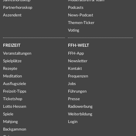
Jahreshoroskop
Moderatoren & Team
Partnerhoroskop
Podcasts
Aszendent
News-Podcast
Themen-Ticker
Voting
FREIZEIT
FFH-WELT
Veranstaltungen
FFH-App
Spielplätze
Newsletter
Rezepte
Kontakt
Meditation
Frequenzen
Ausflugsziele
Jobs
Freizeit-Tipps
Führungen
Ticketshop
Presse
Lotto Hessen
Radiowerbung
Spiele
Weiterbildung
Mahjong
Login
Backgammon