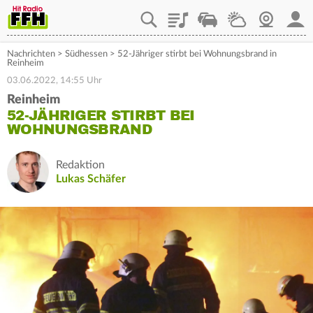
Playlist
Staupilot
Wetter
Webcam
Mein
Nachrichten
>
Südhessen
>
52-Jähriger stirbt bei Wohnungsbrand in
Reinheim
03.06.2022, 14:55 Uhr
Reinheim
52-JÄHRIGER STIRBT BEI
WOHNUNGSBRAND
Redaktion
Lukas Schäfer