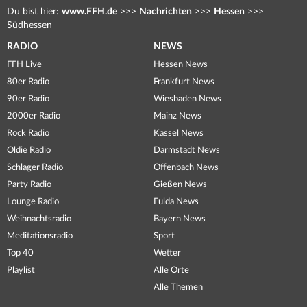
Du bist hier:
www.FFH.de
>>>
Nachrichten
>>>
Hessen
>>>
Südhessen
RADIO
NEWS
FFH Live
Hessen News
80er Radio
Frankfurt News
90er Radio
Wiesbaden News
2000er Radio
Mainz News
Rock Radio
Kassel News
Oldie Radio
Darmstadt News
Schlager Radio
Offenbach News
Party Radio
Gießen News
Lounge Radio
Fulda News
Weihnachtsradio
Bayern News
Meditationsradio
Sport
Top 40
Wetter
Playlist
Alle Orte
Alle Themen