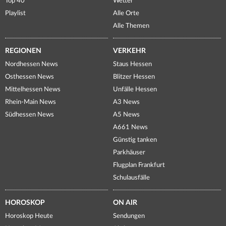
Top 40
Wetter
Playlist
Alle Orte
Alle Themen
REGIONEN
VERKEHR
Nordhessen News
Staus Hessen
Osthessen News
Blitzer Hessen
Mittelhessen News
Unfälle Hessen
Rhein-Main News
A3 News
Südhessen News
A5 News
A661 News
Günstig tanken
Parkhäuser
Flugplan Frankfurt
Schulausfälle
HOROSKOP
ON AIR
Horoskop Heute
Sendungen