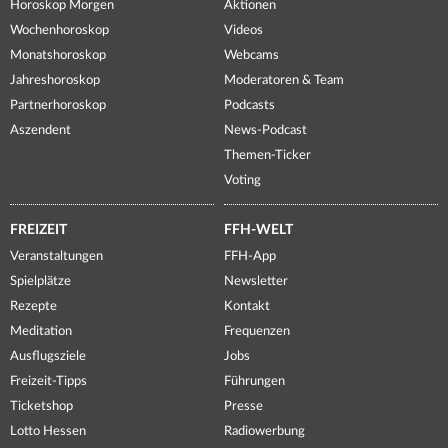
Horoskop Morgen
Aktionen
Wochenhoroskop
Videos
Monatshoroskop
Webcams
Jahreshoroskop
Moderatoren & Team
Partnerhoroskop
Podcasts
Aszendent
News-Podcast
Themen-Ticker
Voting
FREIZEIT
FFH-WELT
Veranstaltungen
FFH-App
Spielplätze
Newsletter
Rezepte
Kontakt
Meditation
Frequenzen
Ausflugsziele
Jobs
Freizeit-Tipps
Führungen
Ticketshop
Presse
Lotto Hessen
Radiowerbung