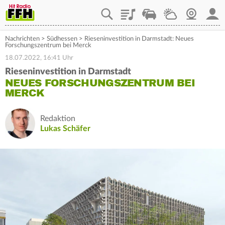
Playlist
Staupilot
Wetter
Webcam
Mein
Nachrichten
>
Südhessen
>
Rieseninvestition in Darmstadt: Neues
Forschungszentrum bei Merck
18.07.2022, 16:41 Uhr
Rieseninvestition in Darmstadt
NEUES FORSCHUNGSZENTRUM BEI
MERCK
Redaktion
Lukas Schäfer