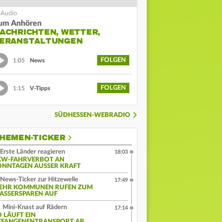
um Anhören
ACHRICHTEN, WETTER,
ERANSTALTUNGEN
FOLGEN
1:05
News
FOLGEN
1:15
V-Tipps
SÜDHESSEN-WEBRADIO
HEMEN-TICKER
Erste Länder reagieren
18:03
KW-FAHRVERBOT AN
ONNTAGEN AUSSER KRAFT
News-Ticker zur Hitzewelle
17:49
EHR KOMMUNEN RUFEN ZUM
ASSERSPAREN AUF
Mini-Knast auf Rädern
17:14
O LÄUFT EIN
EFANGENENTRANSPORT AB