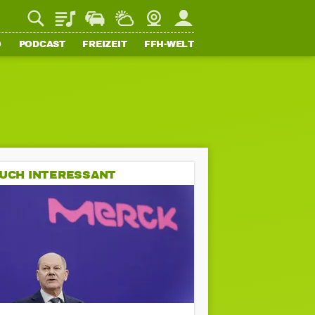
Playlist
Staupilot
Wetter
Webcam
Mein FFH
O
PODCAST
FREIZEIT
FFH-WELT
UCH INTERESSANT