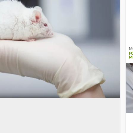
Me
F
M