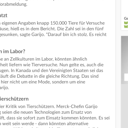
Vorabmeldung.
utzt
Ge
 eigenen Angaben knapp 150.000 Tiere für Versuche
W
W
se, hieß es in dem Bericht. Die Zahl sei in den fünf
unken, sagte Garijo. "Darauf bin ich stolz. Es reicht
n im Labor?
 an Zellkulturen im Labor, könnten ähnlich
heit liefern wie Tierversuche. Nun gelte es, auch die
gen. In Kanada und den Vereinigten Staaten sei das
äuft die Debatte in die gleiche Richtung. Das sind
h hier nicht um eine Mode, sondern um eine
rijo.
Tierschützern
er Kritik von Tierschützern. Merck-Chefin Garijo
ng seien die neuen Technologien zum Ersatz von
ft, dass sie sofort zum Einsatz kommen könnten. Es sei
so weit sein werde - dann könnten alternative