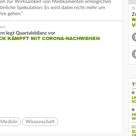
gen zur Wirksamkeit von Medikamenten ermöglichen
sönliche Spekulation: Es wird dabei nicht mehr um
hre gehen."
Z
N
V
rn legt Quartalsbilanz vor
CK KÄMPFT MIT CORONA-NACHWEHEN
T
L
S
M
W
Medizin
Wissenschaft
S
G