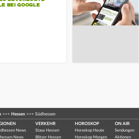
LE BEI GOOGLE
n
>>>
Hessen
>>>
Südhessen
GIONEN
VERKEHR
HOROSKOP
ON AIR
dhessen News
Staus Hessen
Horoskop Heute
Sendungen
hessen News
Blitzer Hessen
Horoskop Morgen
Aktionen