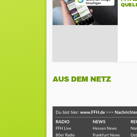
QUEL
AUS DEM NETZ
Du bist hier:
www.FFH.de
>>>
Nachrichte
RADIO
NEWS
RE
FFH Live
Hessen News
Nor
80er Radio
Frankfurt News
Ost