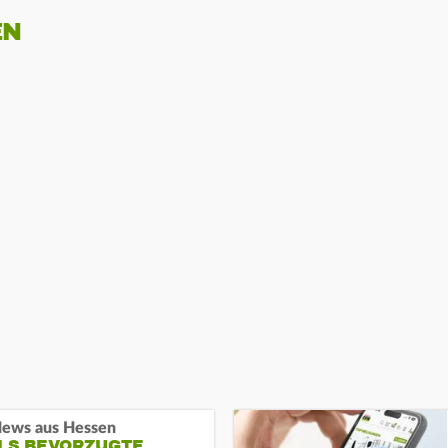
EN
ews aus Hessen
ALS BEVORZUGTE