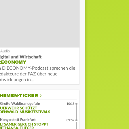
igital und Wirtschaft
:ECONOMY
m D:ECONOMY-Podcast sprechen die
edakteure der FAZ über neue
ntwicklungen in…
HEMEN-TICKER
Große Waldbrandgefahr
10:18
EUERWEHR SCHÜTZT
DENWALD-MUSIKFESTIVALS
Kongo statt Frankfurt
09:59
ELTSAMER GERUCH STOPPT
UFTHANSA-FLIEGER