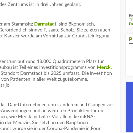
es Zentrums ist in drei Jahren geplant.
Ri
T
ier am Stammsitz
Darmstadt,
sind ökonomisch,
D
erordentlich sinnvoll", sagte Scholz. Sie zeigten auch
Der Kanzler wurde am Vormittag zur Grundsteinlegung
P
zentrum auf rund 18.000 Quadratmetern Platz für
eubau ist Teil eines Investitionsprogramms von
Merck
,
n Standort Darmstadt bis 2025 umfasst. Die Investition
n von Patienten in aller Welt zugutekomme,
rijo.
l das Dax-Unternehmen unter anderem an Lösungen zur
-Anwendungen und an weiteren Produkten für die
hen, wie Merck mitteilte. Vor allem die mRNA-
 in der Medizin. Sie setzt an den Bauplänen
ekannt wurde sie in der Corona-Pandemie in Form