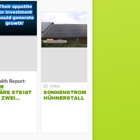
lth Report:
Unter Auflag
ER
EU ERLAU
ÄRE STEIGT
SONNENSTROM IM
PARAMOU
M ZWEI…
HÜHNERSTALL
GEPLANT