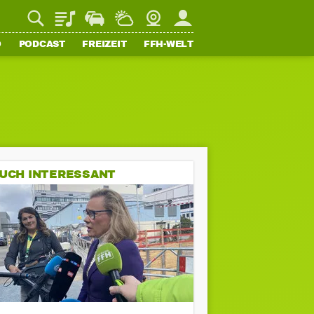
Playlist
Staupilot
Wetter
Webcam
Mein FFH
O
PODCAST
FREIZEIT
FFH-WELT
UCH INTERESSANT