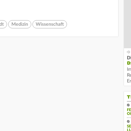
dt
Medizin
Wissenschaft
D
D
I
R
E
T
F
O
S
L