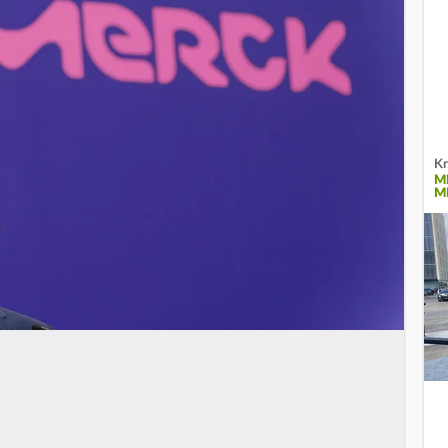
Kr
M
M