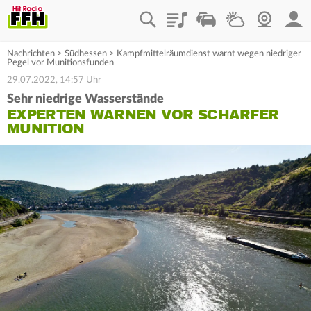
Playlist
Staupilot
Wetter
Webcam
Mein
Nachrichten
>
Südhessen
>
Kampfmittelräumdienst warnt wegen niedriger
Pegel vor Munitionsfunden
29.07.2022, 14:57 Uhr
Sehr niedrige Wasserstände
EXPERTEN WARNEN VOR SCHARFER
MUNITION