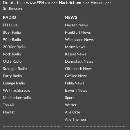
Du bist hier:
www.FFH.de
>>>
Nachrichten
>>>
Hessen
>>>
Südhessen
RADIO
NEWS
FFH Live
Hessen News
80er Radio
Frankfurt News
90er Radio
Wiesbaden News
2000er Radio
Mainz News
Rock Radio
Kassel News
Oldie Radio
Darmstadt News
Schlager Radio
Offenbach News
Party Radio
Gießen News
Lounge Radio
Fulda News
Weihnachtsradio
Bayern News
Meditationsradio
Sport
Top 40
Wetter
Playlist
Alle Orte
Alle Themen