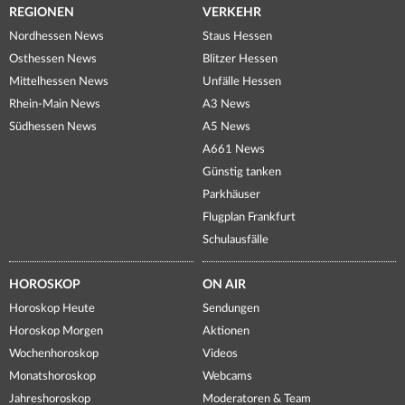
REGIONEN
VERKEHR
Nordhessen News
Staus Hessen
Osthessen News
Blitzer Hessen
Mittelhessen News
Unfälle Hessen
Rhein-Main News
A3 News
Südhessen News
A5 News
A661 News
Günstig tanken
Parkhäuser
Flugplan Frankfurt
Schulausfälle
HOROSKOP
ON AIR
Horoskop Heute
Sendungen
Horoskop Morgen
Aktionen
Wochenhoroskop
Videos
Monatshoroskop
Webcams
Jahreshoroskop
Moderatoren & Team