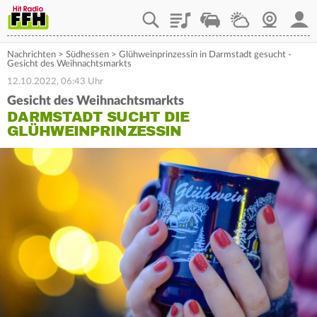
Playlist
Staupilot
Wetter
Webcam
Mein
Nachrichten
>
Südhessen
>
Glühweinprinzessin in Darmstadt gesucht -
Gesicht des Weihnachtsmarkts
12.10.2022, 06:43 Uhr
Gesicht des Weihnachtsmarkts
DARMSTADT SUCHT DIE
GLÜHWEINPRINZESSIN