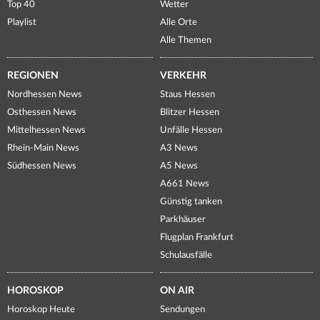
Top 40
Wetter
Playlist
Alle Orte
Alle Themen
REGIONEN
VERKEHR
Nordhessen News
Staus Hessen
Osthessen News
Blitzer Hessen
Mittelhessen News
Unfälle Hessen
Rhein-Main News
A3 News
Südhessen News
A5 News
A661 News
Günstig tanken
Parkhäuser
Flugplan Frankfurt
Schulausfälle
HOROSKOP
ON AIR
Horoskop Heute
Sendungen