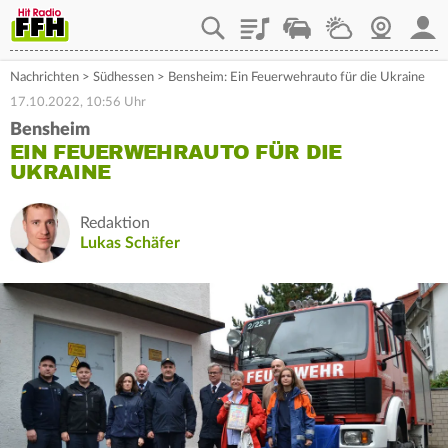
Playlist
Staupilot
Wetter
Webcam
Mein
Nachrichten
>
Südhessen
>
Bensheim: Ein Feuerwehrauto für die Ukraine
17.10.2022, 10:56 Uhr
Bensheim
EIN FEUERWEHRAUTO FÜR DIE
UKRAINE
Redaktion
Lukas Schäfer