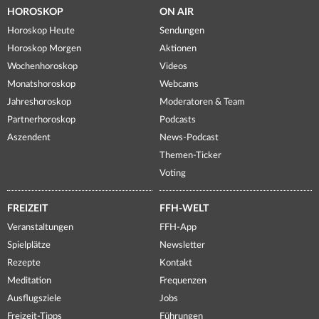
HOROSKOP
ON AIR
Horoskop Heute
Sendungen
Horoskop Morgen
Aktionen
Wochenhoroskop
Videos
Monatshoroskop
Webcams
Jahreshoroskop
Moderatoren & Team
Partnerhoroskop
Podcasts
Aszendent
News-Podcast
Themen-Ticker
Voting
FREIZEIT
FFH-WELT
Veranstaltungen
FFH-App
Spielplätze
Newsletter
Rezepte
Kontakt
Meditation
Frequenzen
Ausflugsziele
Jobs
Freizeit-Tipps
Führungen