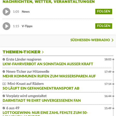
NACHRICHTEN, WETTER, VERANSTALTUNGEN
FOLGEN
1:05
News
FOLGEN
1:15
V-Tipps
SÜDHESSEN-WEBRADIO
THEMEN-TICKER
Erste Länder reagieren
18:03
LKW-FAHRVERBOT AN SONNTAGEN AUSSER KRAFT
News-Ticker zur Hitzewelle
17:49
MEHR KOMMUNEN RUFEN ZUM WASSERSPAREN AUF
Mini-Knast auf Rädern
17:14
SO LÄUFT EIN GEFANGENENTRANSPORT AB
Vorplatz wird umgestaltet
16:44
DARMSTADT 98 EHRT UNVERGESSENEN FAN
6 aus 49
15:49
LOTTOGEWINN: NUR EINE ZAHL FEHLTE ZUM 50-