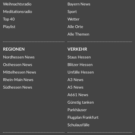
Weihnachtsradio
Bayern News
Meditationsradio
Sport
Top 40
Wetter
Playlist
Alle Orte
Alle Themen
REGIONEN
VERKEHR
Nordhessen News
Staus Hessen
Osthessen News
Blitzer Hessen
Mittelhessen News
Unfälle Hessen
Rhein-Main News
A3 News
Südhessen News
A5 News
A661 News
Günstig tanken
Parkhäuser
Flugplan Frankfurt
Schulausfälle