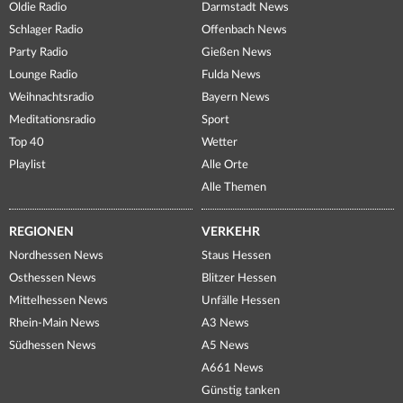
Oldie Radio
Darmstadt News
Schlager Radio
Offenbach News
Party Radio
Gießen News
Lounge Radio
Fulda News
Weihnachtsradio
Bayern News
Meditationsradio
Sport
Top 40
Wetter
Playlist
Alle Orte
Alle Themen
REGIONEN
VERKEHR
Nordhessen News
Staus Hessen
Osthessen News
Blitzer Hessen
Mittelhessen News
Unfälle Hessen
Rhein-Main News
A3 News
Südhessen News
A5 News
A661 News
Günstig tanken