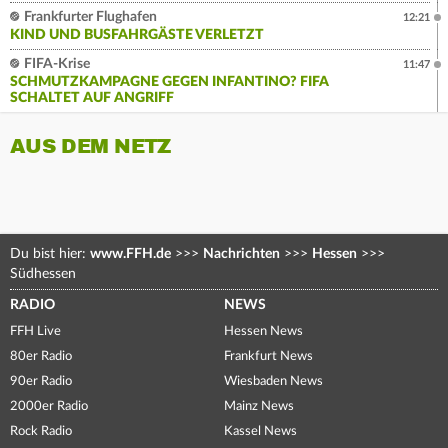
Frankfurter Flughafen
12:21
KIND UND BUSFAHRGÄSTE VERLETZT
FIFA-Krise
11:47
SCHMUTZKAMPAGNE GEGEN INFANTINO? FIFA
SCHALTET AUF ANGRIFF
AUS DEM NETZ
Du bist hier:
www.FFH.de
>>>
Nachrichten
>>>
Hessen
>>>
Südhessen
RADIO
NEWS
FFH Live
Hessen News
80er Radio
Frankfurt News
90er Radio
Wiesbaden News
2000er Radio
Mainz News
Rock Radio
Kassel News