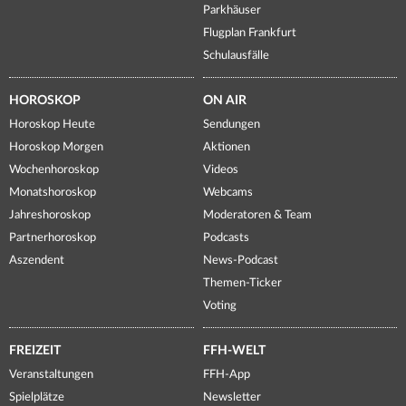
Parkhäuser
Flugplan Frankfurt
Schulausfälle
HOROSKOP
ON AIR
Horoskop Heute
Sendungen
Horoskop Morgen
Aktionen
Wochenhoroskop
Videos
Monatshoroskop
Webcams
Jahreshoroskop
Moderatoren & Team
Partnerhoroskop
Podcasts
Aszendent
News-Podcast
Themen-Ticker
Voting
FREIZEIT
FFH-WELT
Veranstaltungen
FFH-App
Spielplätze
Newsletter