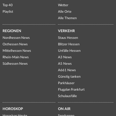
Top 40
Wetter
Playlist
Alle Orte
Alle Themen
REGIONEN
VERKEHR
Nordhessen News
Staus Hessen
Osthessen News
Blitzer Hessen
Mittelhessen News
Unfälle Hessen
Rhein-Main News
A3 News
Südhessen News
A5 News
A661 News
Günstig tanken
Parkhäuser
Flugplan Frankfurt
Schulausfälle
HOROSKOP
ON AIR
Horoskop Heute
Sendungen