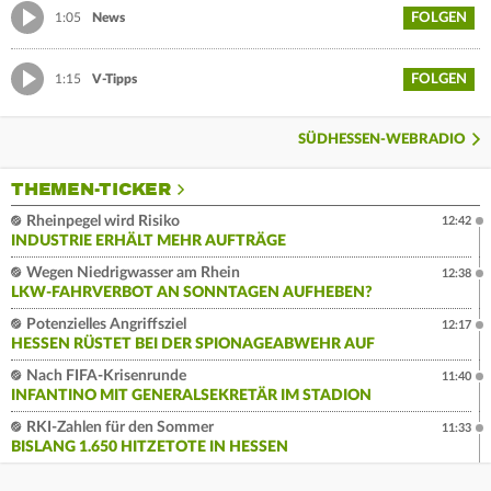
FOLGEN
1:05
News
FOLGEN
1:15
V-Tipps
SÜDHESSEN-WEBRADIO
THEMEN-TICKER
Rheinpegel wird Risiko
12:42
INDUSTRIE ERHÄLT MEHR AUFTRÄGE
Wegen Niedrigwasser am Rhein
12:38
LKW-FAHRVERBOT AN SONNTAGEN AUFHEBEN?
Potenzielles Angriffsziel
12:17
HESSEN RÜSTET BEI DER SPIONAGEABWEHR AUF
Nach FIFA-Krisenrunde
11:40
INFANTINO MIT GENERALSEKRETÄR IM STADION
RKI-Zahlen für den Sommer
11:33
BISLANG 1.650 HITZETOTE IN HESSEN