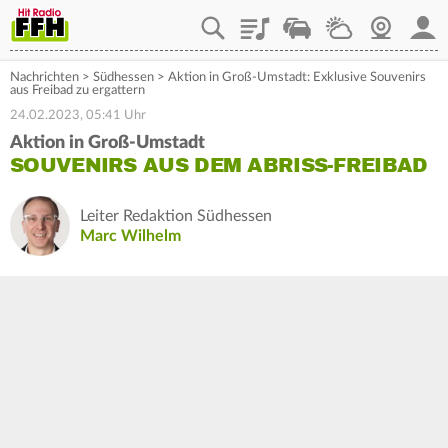
Playlist
Staupilot
Wetter
Webcam
Mein
Nachrichten
>
Südhessen
>
Aktion in Groß-Umstadt: Exklusive Souvenirs
aus Freibad zu ergattern
24.02.2023, 05:41 Uhr
Aktion in Groß-Umstadt
SOUVENIRS AUS DEM ABRISS-FREIBAD
Leiter Redaktion Südhessen
Marc Wilhelm