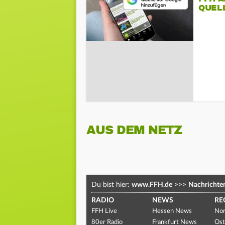
QUEL
AUS DEM NETZ
Du bist hier:
www.FFH.de
>>>
Nachrichte
RADIO
NEWS
RE
FFH Live
Hessen News
Nor
80er Radio
Frankfurt News
Ost