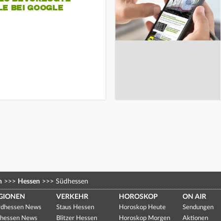
LE BEI GOOGLE
n
>>>
Hessen
>>>
Südhessen
GIONEN
VERKEHR
HOROSKOP
ON AIR
dhessen News
Staus Hessen
Horoskop Heute
Sendungen
hessen News
Blitzer Hessen
Horoskop Morgen
Aktionen