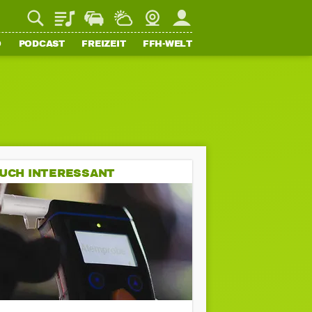
Playlist
Staupilot
Wetter
Webcam
Mein FFH
O
PODCAST
FREIZEIT
FFH-WELT
UCH INTERESSANT