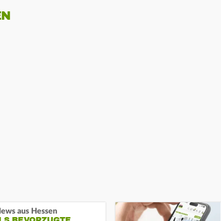
EN
ews aus Hessen
ALS BEVORZUGTE