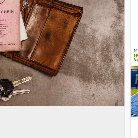
Mi
F
G