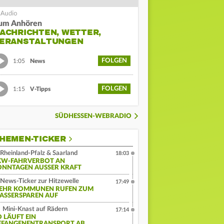
um Anhören
ACHRICHTEN, WETTER,
ERANSTALTUNGEN
FOLGEN
1:05
News
FOLGEN
1:15
V-Tipps
SÜDHESSEN-WEBRADIO
HEMEN-TICKER
Rheinland-Pfalz & Saarland
18:03
KW-FAHRVERBOT AN
ONNTAGEN AUSSER KRAFT
News-Ticker zur Hitzewelle
17:49
EHR KOMMUNEN RUFEN ZUM
ASSERSPAREN AUF
Mini-Knast auf Rädern
17:14
O LÄUFT EIN
EFANGENENTRANSPORT AB