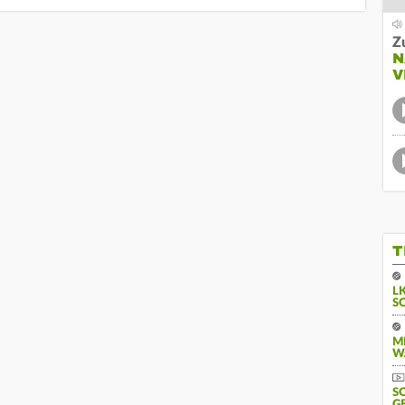
Z
N
V
T
L
S
M
W
S
G