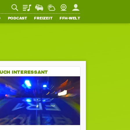
Playlist
Staupilot
Wetter
Webcam
Mein FFH
O
PODCAST
FREIZEIT
FFH-WELT
UCH INTERESSANT