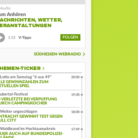
um Anhören
ACHRICHTEN, WETTER,
ERANSTALTUNGEN
FOLGEN
1:15
V-Tipps
SÜDHESSEN-WEBRADIO
HEMEN-TICKER
Lotto am Samstag "6 aus 49"
20:00
LLE GEWINNZAHLEN ZUM
KTUELLEN SPIEL
ubertal-Festival
19:30
0 VERLETZTE BEI VERPUFFUNG
URCH CAMPINGKOCHER
Weiter ungeschlagen
18:00
INTRACHT GEWINNT TEST GEGEN
ULL CITY
Waldbrand im Hochtaunuskreis
17:49
EUER AUCH AUF BUNDESPOLIZEI-
ELÄNDE