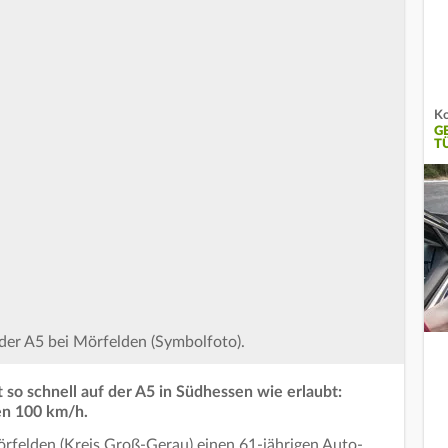
Ko
G
T
 der A5 bei Mörfelden (Symbolfoto).
t so schnell auf der A5 in Südhessen wie erlaubt:
en 100 km/h.
örfelden (Kreis Groß-Gerau) einen 61-jährigen Auto-