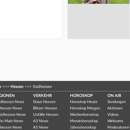
n
>>>
Hessen
>>>
Südhessen
GIONEN
VERKEHR
HOROSKOP
ON AIR
dhessen News
Staus Hessen
Horoskop Heute
Sendungen
hessen News
Blitzer Hessen
Horoskop Morgen
Aktionen
telhessen News
Unfälle Hessen
Wochenhoroskop
Videos
in-Main News
A3 News
Monatshoroskop
Webcams
hessen News
A5 News
Jahreshoroskop
Moderatoren