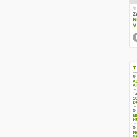
Z
N
V
T
A
A
Ta
1
D
E
H
F
G