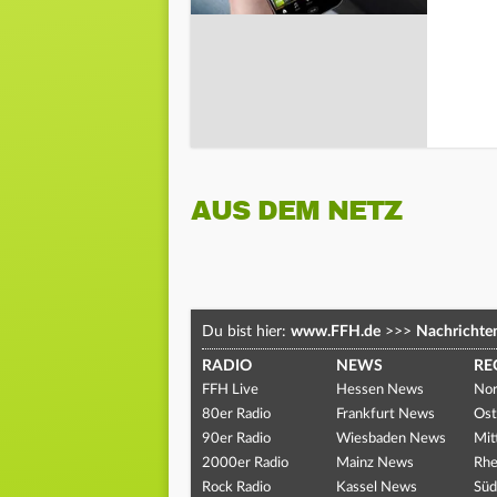
AUS DEM NETZ
Du bist hier:
www.FFH.de
>>>
Nachrichte
RADIO
NEWS
RE
FFH Live
Hessen News
Nor
80er Radio
Frankfurt News
Ost
90er Radio
Wiesbaden News
Mit
2000er Radio
Mainz News
Rhe
Rock Radio
Kassel News
Süd