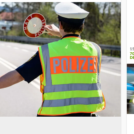
15
7
D