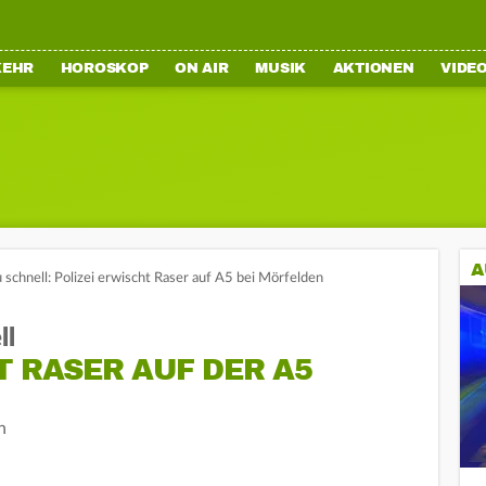
KEHR
HOROSKOP
ON AIR
MUSIK
AKTIONEN
VIDE
A
schnell: Polizei erwischt Raser auf A5 bei Mörfelden
ll
T RASER AUF DER A5
n