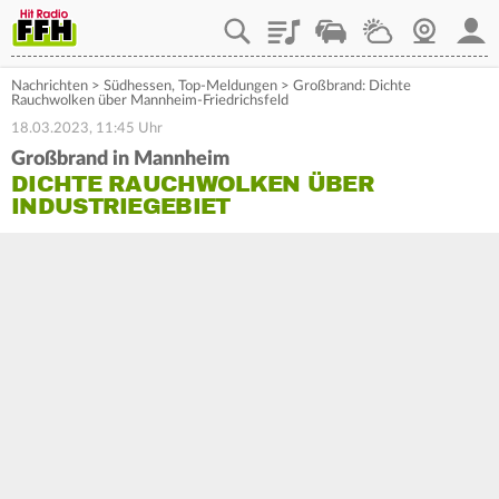
Playlist
Staupilot
Wetter
Webcam
Mein
Nachrichten
>
Südhessen
,
Top-Meldungen
>
Großbrand: Dichte
Rauchwolken über Mannheim-Friedrichsfeld
18.03.2023, 11:45 Uhr
Großbrand in Mannheim
DICHTE RAUCHWOLKEN ÜBER
INDUSTRIEGEBIET