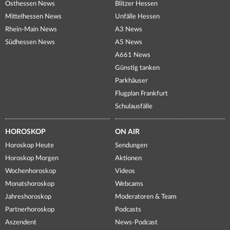
Osthessen News
Blitzer Hessen
Mittelhessen News
Unfälle Hessen
Rhein-Main News
A3 News
Südhessen News
A5 News
A661 News
Günstig tanken
Parkhäuser
Flugplan Frankfurt
Schulausfälle
HOROSKOP
ON AIR
Horoskop Heute
Sendungen
Horoskop Morgen
Aktionen
Wochenhoroskop
Videos
Monatshoroskop
Webcams
Jahreshoroskop
Moderatoren & Team
Partnerhoroskop
Podcasts
Aszendent
News-Podcast