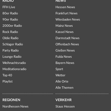
RADIO
NEWS
FFH Live
Hessen News
80er Radio
Frankfurt News
90er Radio
Wiesbaden News
2000er Radio
Mainz News
Rock Radio
Kassel News
Oldie Radio
Darmstadt News
Schlager Radio
Offenbach News
Party Radio
Gießen News
Lounge Radio
Fulda News
Weihnachtsradio
Bayern News
Meditationsradio
Sport
Top 40
Wetter
Playlist
Alle Orte
Alle Themen
REGIONEN
VERKEHR
Nordhessen News
Staus Hessen