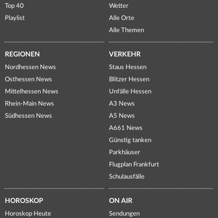
Top 40
Wetter
Playlist
Alle Orte
Alle Themen
REGIONEN
VERKEHR
Nordhessen News
Staus Hessen
Osthessen News
Blitzer Hessen
Mittelhessen News
Unfälle Hessen
Rhein-Main News
A3 News
Südhessen News
A5 News
A661 News
Günstig tanken
Parkhäuser
Flugplan Frankfurt
Schulausfälle
HOROSKOP
ON AIR
Horoskop Heute
Sendungen