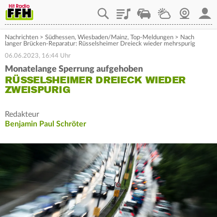
Playlist
Staupilot
Wetter
Webcam
Mein
Nachrichten
>
Südhessen
,
Wiesbaden/Mainz
,
Top-Meldungen
>
Nach
langer Brücken-Reparatur: Rüsselsheimer Dreieck wieder mehrspurig
06.06.2023, 16:44 Uhr
Monatelange Sperrung aufgehoben
RÜSSELSHEIMER DREIECK WIEDER
ZWEISPURIG
Redakteur
Benjamin Paul Schröter