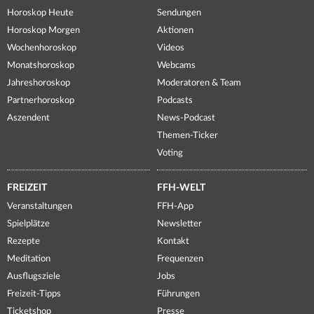
Horoskop Heute
Sendungen
Horoskop Morgen
Aktionen
Wochenhoroskop
Videos
Monatshoroskop
Webcams
Jahreshoroskop
Moderatoren & Team
Partnerhoroskop
Podcasts
Aszendent
News-Podcast
Themen-Ticker
Voting
FREIZEIT
FFH-WELT
Veranstaltungen
FFH-App
Spielplätze
Newsletter
Rezepte
Kontakt
Meditation
Frequenzen
Ausflugsziele
Jobs
Freizeit-Tipps
Führungen
Ticketshop
Presse