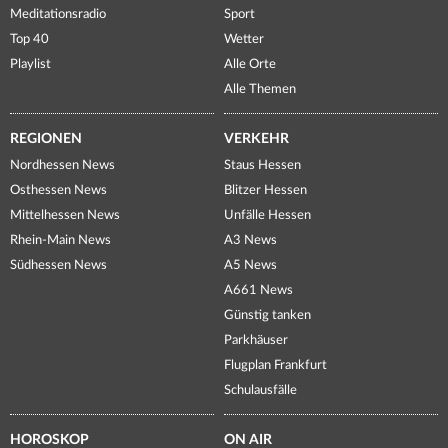
Meditationsradio
Sport
Top 40
Wetter
Playlist
Alle Orte
Alle Themen
REGIONEN
VERKEHR
Nordhessen News
Staus Hessen
Osthessen News
Blitzer Hessen
Mittelhessen News
Unfälle Hessen
Rhein-Main News
A3 News
Südhessen News
A5 News
A661 News
Günstig tanken
Parkhäuser
Flugplan Frankfurt
Schulausfälle
HOROSKOP
ON AIR