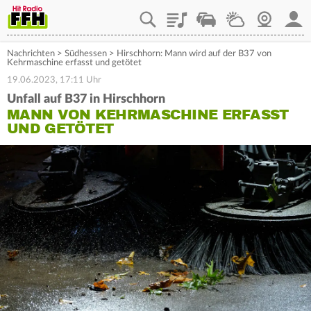
Playlist
Staupilot
Wetter
Webcam
Mein
Nachrichten
>
Südhessen
>
Hirschhorn: Mann wird auf der B37 von
Kehrmaschine erfasst und getötet
19.06.2023, 17:11 Uhr
Unfall auf B37 in Hirschhorn
MANN VON KEHRMASCHINE ERFASST
UND GETÖTET