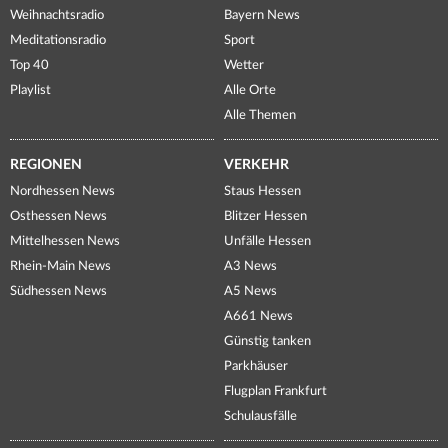
Weihnachtsradio
Bayern News
Meditationsradio
Sport
Top 40
Wetter
Playlist
Alle Orte
Alle Themen
REGIONEN
VERKEHR
Nordhessen News
Staus Hessen
Osthessen News
Blitzer Hessen
Mittelhessen News
Unfälle Hessen
Rhein-Main News
A3 News
Südhessen News
A5 News
A661 News
Günstig tanken
Parkhäuser
Flugplan Frankfurt
Schulausfälle