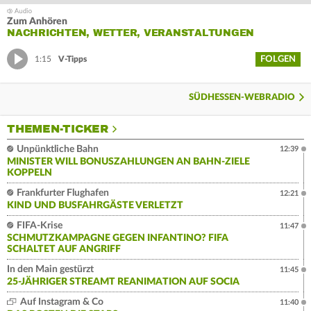
Zum Anhören
NACHRICHTEN, WETTER, VERANSTALTUNGEN
FOLGEN
1:15
V-Tipps
SÜDHESSEN-WEBRADIO
THEMEN-TICKER
Unpünktliche Bahn
12:39
MINISTER WILL BONUSZAHLUNGEN AN BAHN-ZIELE
KOPPELN
Frankfurter Flughafen
12:21
KIND UND BUSFAHRGÄSTE VERLETZT
FIFA-Krise
11:47
SCHMUTZKAMPAGNE GEGEN INFANTINO? FIFA
SCHALTET AUF ANGRIFF
In den Main gestürzt
11:45
25-JÄHRIGER STREAMT REANIMATION AUF SOCIA
Auf Instagram & Co
11:40