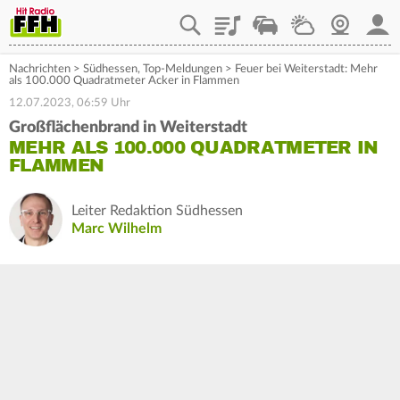
Playlist
Staupilot
Wetter
Webcam
Mein
Nachrichten
>
Südhessen
,
Top-Meldungen
>
Feuer bei Weiterstadt: Mehr
als 100.000 Quadratmeter Acker in Flammen
12.07.2023, 06:59 Uhr
Großflächenbrand in Weiterstadt
MEHR ALS 100.000 QUADRATMETER IN
FLAMMEN
Leiter Redaktion Südhessen
Marc Wilhelm