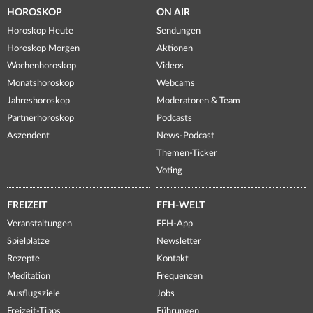
HOROSKOP
ON AIR
Horoskop Heute
Sendungen
Horoskop Morgen
Aktionen
Wochenhoroskop
Videos
Monatshoroskop
Webcams
Jahreshoroskop
Moderatoren & Team
Partnerhoroskop
Podcasts
Aszendent
News-Podcast
Themen-Ticker
Voting
FREIZEIT
FFH-WELT
Veranstaltungen
FFH-App
Spielplätze
Newsletter
Rezepte
Kontakt
Meditation
Frequenzen
Ausflugsziele
Jobs
Freizeit-Tipps
Führungen