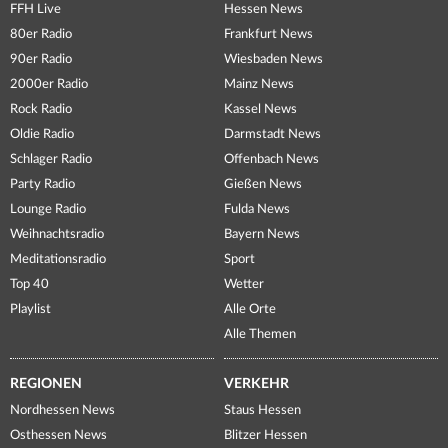
FFH Live
Hessen News
80er Radio
Frankfurt News
90er Radio
Wiesbaden News
2000er Radio
Mainz News
Rock Radio
Kassel News
Oldie Radio
Darmstadt News
Schlager Radio
Offenbach News
Party Radio
Gießen News
Lounge Radio
Fulda News
Weihnachtsradio
Bayern News
Meditationsradio
Sport
Top 40
Wetter
Playlist
Alle Orte
Alle Themen
REGIONEN
VERKEHR
Nordhessen News
Staus Hessen
Osthessen News
Blitzer Hessen