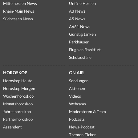
Mittelhessen News
Unfälle Hessen
Rhein-Main News
A3 News
Südhessen News
A5 News
A661 News
Günstig tanken
Parkhäuser
Flugplan Frankfurt
Schulausfälle
HOROSKOP
ON AIR
Horoskop Heute
Sendungen
Horoskop Morgen
Aktionen
Wochenhoroskop
Videos
Monatshoroskop
Webcams
Jahreshoroskop
Moderatoren & Team
Partnerhoroskop
Podcasts
Aszendent
News-Podcast
Themen-Ticker