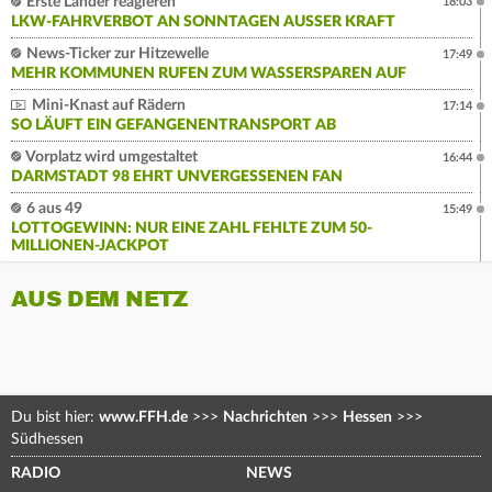
Erste Länder reagieren
18:03
LKW-FAHRVERBOT AN SONNTAGEN AUSSER KRAFT
News-Ticker zur Hitzewelle
17:49
MEHR KOMMUNEN RUFEN ZUM WASSERSPAREN AUF
Mini-Knast auf Rädern
17:14
SO LÄUFT EIN GEFANGENENTRANSPORT AB
Vorplatz wird umgestaltet
16:44
DARMSTADT 98 EHRT UNVERGESSENEN FAN
6 aus 49
15:49
LOTTOGEWINN: NUR EINE ZAHL FEHLTE ZUM 50-
MILLIONEN-JACKPOT
AUS DEM NETZ
Du bist hier:
www.FFH.de
>>>
Nachrichten
>>>
Hessen
>>>
Südhessen
RADIO
NEWS