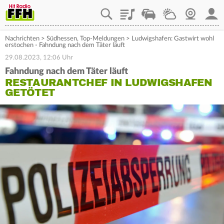
Playlist
Staupilot
Wetter
Webcam
Mein
Nachrichten
>
Südhessen
,
Top-Meldungen
>
Ludwigshafen: Gastwirt wohl
erstochen - Fahndung nach dem Täter läuft
29.08.2023, 12:06 Uhr
Fahndung nach dem Täter läuft
RESTAURANTCHEF IN LUDWIGSHAFEN
GETÖTET