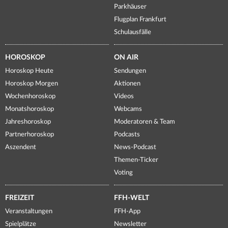
Parkhäuser
Flugplan Frankfurt
Schulausfälle
HOROSKOP
ON AIR
Horoskop Heute
Sendungen
Horoskop Morgen
Aktionen
Wochenhoroskop
Videos
Monatshoroskop
Webcams
Jahreshoroskop
Moderatoren & Team
Partnerhoroskop
Podcasts
Aszendent
News-Podcast
Themen-Ticker
Voting
FREIZEIT
FFH-WELT
Veranstaltungen
FFH-App
Spielplätze
Newsletter