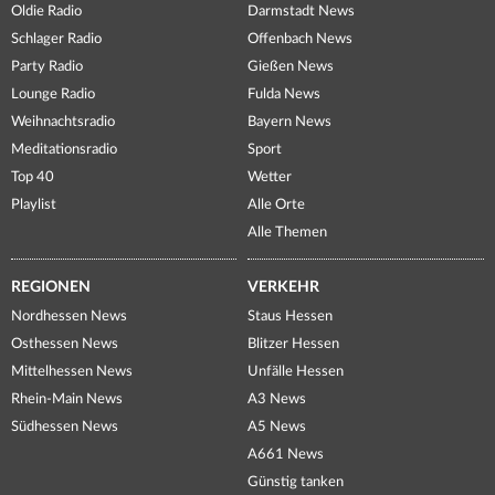
Oldie Radio
Darmstadt News
Schlager Radio
Offenbach News
Party Radio
Gießen News
Lounge Radio
Fulda News
Weihnachtsradio
Bayern News
Meditationsradio
Sport
Top 40
Wetter
Playlist
Alle Orte
Alle Themen
REGIONEN
VERKEHR
Nordhessen News
Staus Hessen
Osthessen News
Blitzer Hessen
Mittelhessen News
Unfälle Hessen
Rhein-Main News
A3 News
Südhessen News
A5 News
A661 News
Günstig tanken