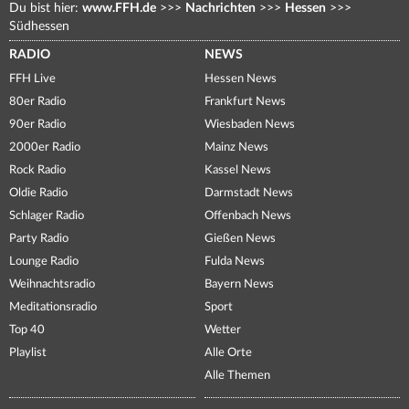
Du bist hier:
www.FFH.de
>>>
Nachrichten
>>>
Hessen
>>>
Südhessen
RADIO
NEWS
FFH Live
Hessen News
80er Radio
Frankfurt News
90er Radio
Wiesbaden News
2000er Radio
Mainz News
Rock Radio
Kassel News
Oldie Radio
Darmstadt News
Schlager Radio
Offenbach News
Party Radio
Gießen News
Lounge Radio
Fulda News
Weihnachtsradio
Bayern News
Meditationsradio
Sport
Top 40
Wetter
Playlist
Alle Orte
Alle Themen