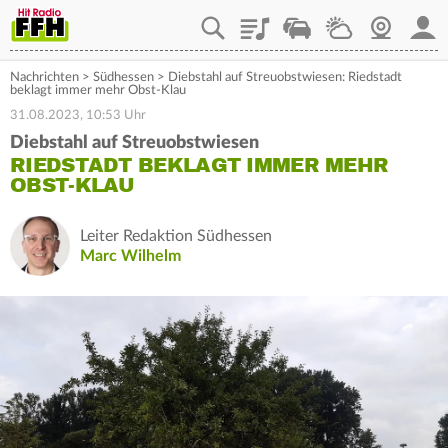
Playlist
Staupilot
Wetter
Webcam
Mein
Nachrichten
>
Südhessen
>
Diebstahl auf Streuobstwiesen: Riedstadt
beklagt immer mehr Obst-Klau
31.08.2023, 10:53 Uhr
Diebstahl auf Streuobstwiesen
RIEDSTADT BEKLAGT IMMER MEHR
OBST-KLAU
Leiter Redaktion Südhessen
Marc Wilhelm