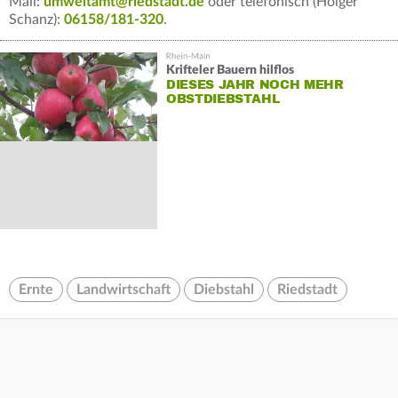
Mail:
umweltamt@riedstadt.de
oder telefonisch (Holger
Schanz):
06158/181-320
.
Krifteler Bauern hilflos
DIESES JAHR NOCH MEHR
OBSTDIEBSTAHL
Ernte
Landwirtschaft
Diebstahl
Riedstadt