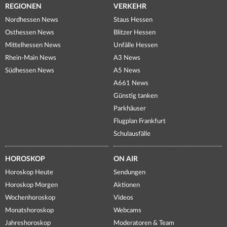
REGIONEN
VERKEHR
Nordhessen News
Staus Hessen
Osthessen News
Blitzer Hessen
Mittelhessen News
Unfälle Hessen
Rhein-Main News
A3 News
Südhessen News
A5 News
A661 News
Günstig tanken
Parkhäuser
Flugplan Frankfurt
Schulausfälle
HOROSKOP
ON AIR
Horoskop Heute
Sendungen
Horoskop Morgen
Aktionen
Wochenhoroskop
Videos
Monatshoroskop
Webcams
Jahreshoroskop
Moderatoren & Team