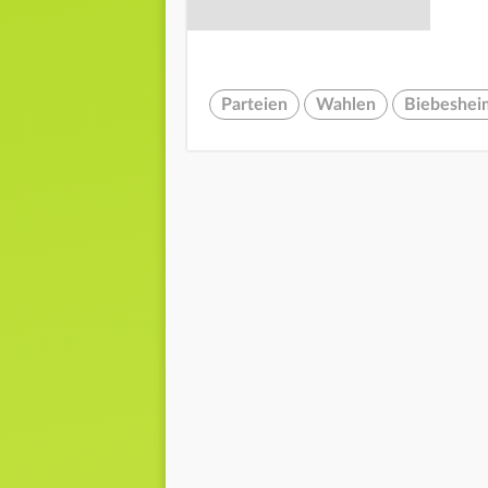
Parteien
Wahlen
Biebeshei