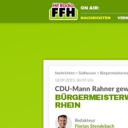
ON AIR:
NACHRICHTEN
VER
Nachrichten
>
Südhessen
>
Bürgermeisterwa
18.09.2023, 06:55 Uhr
CDU-Mann Rahner gew
BÜRGERMEISTERW
RHEIN
Redakteur
Florian Stendebach