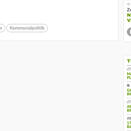
Z
N
V
m
Kommunalpolitik
T
M
P
G
B
A
B
Al
1
B