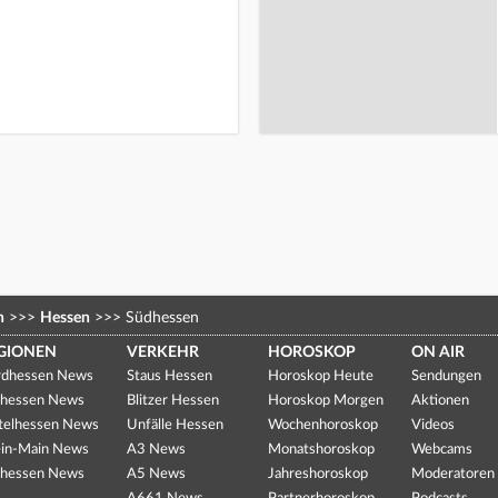
n
>>>
Hessen
>>>
Südhessen
GIONEN
VERKEHR
HOROSKOP
ON AIR
dhessen News
Staus Hessen
Horoskop Heute
Sendungen
hessen News
Blitzer Hessen
Horoskop Morgen
Aktionen
telhessen News
Unfälle Hessen
Wochenhoroskop
Videos
in-Main News
A3 News
Monatshoroskop
Webcams
hessen News
A5 News
Jahreshoroskop
Moderatoren