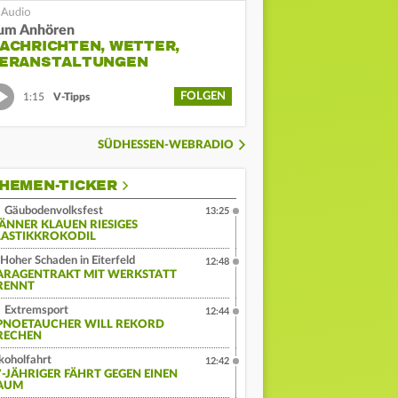
um Anhören
ACHRICHTEN, WETTER,
ERANSTALTUNGEN
FOLGEN
1:15
V-Tipps
SÜDHESSEN-WEBRADIO
HEMEN-TICKER
Gäubodenvolksfest
13:25
ÄNNER KLAUEN RIESIGES
LASTIKKROKODIL
Hoher Schaden in Eiterfeld
12:48
ARAGENTRAKT MIT WERKSTATT
RENNT
Extremsport
12:44
PNOETAUCHER WILL REKORD
RECHEN
koholfahrt
12:42
7-JÄHRIGER FÄHRT GEGEN EINEN
AUM