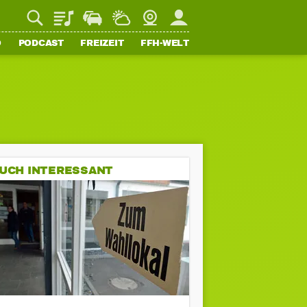
Playlist
Staupilot
Wetter
Webcam
Mein FFH
O
PODCAST
FREIZEIT
FFH-WELT
UCH INTERESSANT