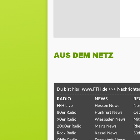
AUS DEM NETZ
Du bist hier:
www.FFH.de
>>>
Nachrichte
RADIO
NEWS
RE
FFH Live
Hessen News
Nor
80er Radio
Frankfurt News
Ost
90er Radio
Wiesbaden News
Mit
2000er Radio
Mainz News
Rhe
Rock Radio
Kassel News
Süd