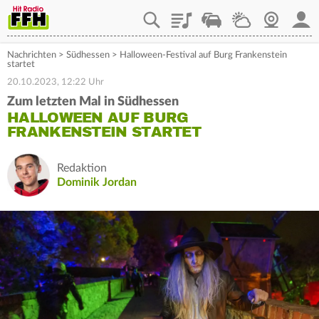
Playlist
Staupilot
Wetter
Webcam
Mein
Nachrichten
>
Südhessen
>
Halloween-Festival auf Burg Frankenstein
startet
20.10.2023, 12:22 Uhr
Zum letzten Mal in Südhessen
HALLOWEEN AUF BURG
FRANKENSTEIN STARTET
Redaktion
Dominik Jordan