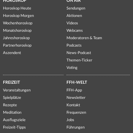
HOROSKOP
ON AIR
Horoskop Heute
Sendungen
Horoskop Morgen
Aktionen
Wochenhoroskop
Videos
Monatshoroskop
Webcams
Jahreshoroskop
Moderatoren & Team
Partnerhoroskop
Podcasts
Aszendent
News-Podcast
Themen-Ticker
Voting
FREIZEIT
FFH-WELT
Veranstaltungen
FFH-App
Spielplätze
Newsletter
Rezepte
Kontakt
Meditation
Frequenzen
Ausflugsziele
Jobs
Freizeit-Tipps
Führungen