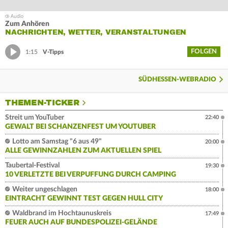
Zum Anhören
NACHRICHTEN, WETTER, VERANSTALTUNGEN
FOLGEN
1:15
V-Tipps
SÜDHESSEN-WEBRADIO
THEMEN-TICKER
Streit um YouTuber
22:40
GEWALT BEI SCHANZENFEST UM YOUTUBER
Lotto am Samstag "6 aus 49"
20:00
ALLE GEWINNZAHLEN ZUM AKTUELLEN SPIEL
Taubertal-Festival
19:30
10 VERLETZTE BEI VERPUFFUNG DURCH CAMPING
Weiter ungeschlagen
18:00
EINTRACHT GEWINNT TEST GEGEN HULL CITY
Waldbrand im Hochtaunuskreis
17:49
FEUER AUCH AUF BUNDESPOLIZEI-GELÄNDE