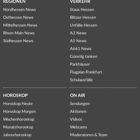
REGIONEN
VERKEHR
Nordhessen News
Staus Hessen
Osthessen News
Blitzer Hessen
Mittelhessen News
Unfälle Hessen
Rhein-Main News
A3 News
Südhessen News
A5 News
A661 News
Günstig tanken
Parkhäuser
Flugplan Frankfurt
Schulausfälle
HOROSKOP
ON AIR
Horoskop Heute
Sendungen
Horoskop Morgen
Aktionen
Wochenhoroskop
Videos
Monatshoroskop
Webcams
Jahreshoroskop
Moderatoren & Team