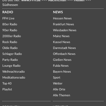
Du bist hier:
www.FFH.de
>>>
Nachrichten
>>>
Hessen
>>>
Südhessen
RADIO
NEWS
FFH Live
Hessen News
80er Radio
Frankfurt News
90er Radio
Wiesbaden News
2000er Radio
Mainz News
Rock Radio
Kassel News
Oldie Radio
Darmstadt News
Schlager Radio
Offenbach News
Party Radio
Gießen News
Lounge Radio
Fulda News
Weihnachtsradio
Bayern News
Meditationsradio
Sport
Top 40
Wetter
Playlist
Alle Orte
Alle Themen