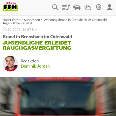
Playlist
Staupilot
Wetter
Webcam
Mein
Nachrichten
>
Südhessen
>
Wohnungsbrand in Brensbach im Odenwald -
Jugendliche verletzt
20.10.2023, 10:57 Uhr
Brand in Brensbach im Odenwald
JUGENDLICHE ERLEIDET
RAUCHGASVERGIFTUNG
Redaktion
Dominik Jordan