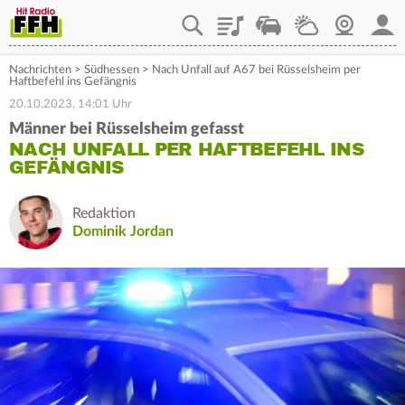
Playlist
Staupilot
Wetter
Webcam
Mein
Nachrichten
>
Südhessen
>
Nach Unfall auf A67 bei Rüsselsheim per
Haftbefehl ins Gefängnis
20.10.2023, 14:01 Uhr
Männer bei Rüsselsheim gefasst
NACH UNFALL PER HAFTBEFEHL INS
GEFÄNGNIS
Redaktion
Dominik Jordan