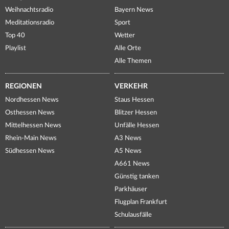
Weihnachtsradio
Bayern News
Meditationsradio
Sport
Top 40
Wetter
Playlist
Alle Orte
Alle Themen
REGIONEN
VERKEHR
Nordhessen News
Staus Hessen
Osthessen News
Blitzer Hessen
Mittelhessen News
Unfälle Hessen
Rhein-Main News
A3 News
Südhessen News
A5 News
A661 News
Günstig tanken
Parkhäuser
Flugplan Frankfurt
Schulausfälle