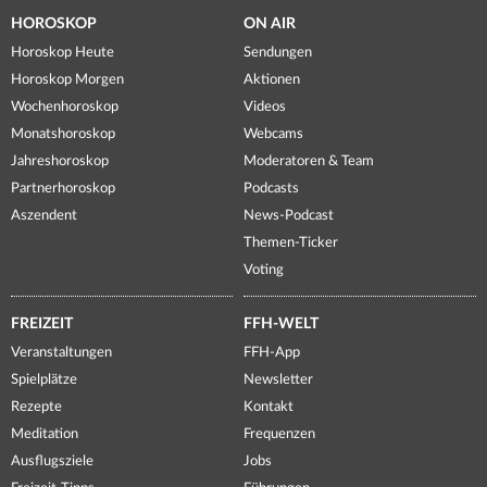
HOROSKOP
ON AIR
Horoskop Heute
Sendungen
Horoskop Morgen
Aktionen
Wochenhoroskop
Videos
Monatshoroskop
Webcams
Jahreshoroskop
Moderatoren & Team
Partnerhoroskop
Podcasts
Aszendent
News-Podcast
Themen-Ticker
Voting
FREIZEIT
FFH-WELT
Veranstaltungen
FFH-App
Spielplätze
Newsletter
Rezepte
Kontakt
Meditation
Frequenzen
Ausflugsziele
Jobs