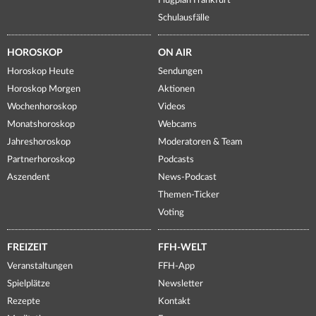
Flugplan Frankfurt
Schulausfälle
HOROSKOP
ON AIR
Horoskop Heute
Sendungen
Horoskop Morgen
Aktionen
Wochenhoroskop
Videos
Monatshoroskop
Webcams
Jahreshoroskop
Moderatoren & Team
Partnerhoroskop
Podcasts
Aszendent
News-Podcast
Themen-Ticker
Voting
FREIZEIT
FFH-WELT
Veranstaltungen
FFH-App
Spielplätze
Newsletter
Rezepte
Kontakt