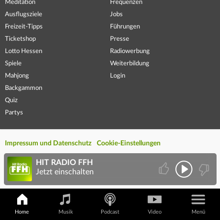
Meditation
Frequenzen
Ausflugsziele
Jobs
Freizeit-Tipps
Führungen
Ticketshop
Presse
Lotto Hessen
Radiowerbung
Spiele
Weiterbildung
Mahjong
Login
Backgammon
Quiz
Partys
Impressum und Datenschutz
Cookie-Einstellungen
HIT RADIO FFH
Jetzt einschalten
Home
Musik
Podcast
Video
Menü