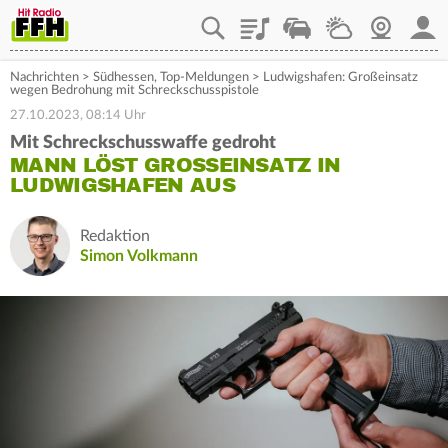
Playlist
Staupilot
Wetter
Webcam
Mein
Nachrichten
>
Südhessen
,
Top-Meldungen
>
Ludwigshafen: Großeinsatz
wegen Bedrohung mit Schreckschusspistole
27.10.2023, 08:14 Uhr
Mit Schreckschusswaffe gedroht
MANN LÖST GROSSEINSATZ IN L
UDWIGSHAFEN AUS
Redaktion
Simon Volkmann