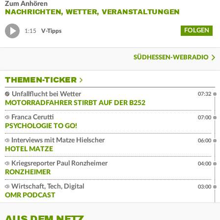
Zum Anhören
NACHRICHTEN, WETTER, VERANSTALTUNGEN
FOLGEN
1:15
V-Tipps
SÜDHESSEN-WEBRADIO
THEMEN-TICKER
Unfallflucht bei Wetter
07:32
MOTORRADFAHRER STIRBT AUF DER B252
Franca Cerutti
07:00
PSYCHOLOGIE TO GO!
Interviews mit Matze Hielscher
06:00
HOTEL MATZE
Kriegsreporter Paul Ronzheimer
04:00
RONZHEIMER
Wirtschaft, Tech, Digital
03:00
OMR PODCAST
AUS DEM NETZ