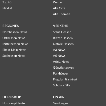
Top 40
Wetter
Playlist
Alle Orte
Alle Themen
REGIONEN
VERKEHR
Nordhessen News
Staus Hessen
Osthessen News
Blitzer Hessen
Mittelhessen News
Unfälle Hessen
Rhein-Main News
A3 News
Südhessen News
A5 News
A661 News
Günstig tanken
Parkhäuser
Flugplan Frankfurt
Schulausfälle
HOROSKOP
ON AIR
Horoskop Heute
Sendungen