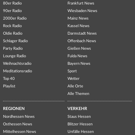
80er Radio
Frankfurt News
90er Radio
Wiesbaden News
2000er Radio
Mainz News
Rock Radio
Kassel News
Oldie Radio
Darmstadt News
Schlager Radio
Offenbach News
Party Radio
Gießen News
Lounge Radio
Fulda News
Weihnachtsradio
Bayern News
Meditationsradio
Sport
Top 40
Wetter
Playlist
Alle Orte
Alle Themen
REGIONEN
VERKEHR
Nordhessen News
Staus Hessen
Osthessen News
Blitzer Hessen
Mittelhessen News
Unfälle Hessen