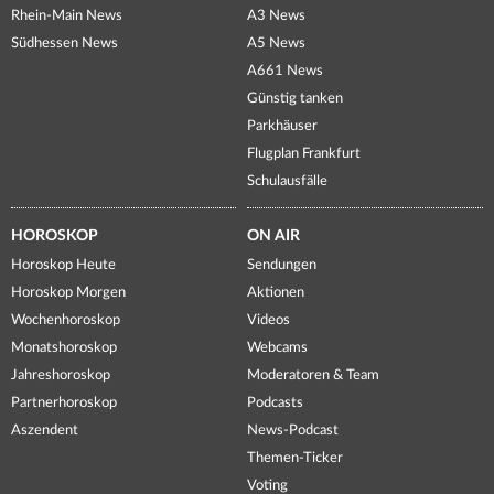
Rhein-Main News
A3 News
Südhessen News
A5 News
A661 News
Günstig tanken
Parkhäuser
Flugplan Frankfurt
Schulausfälle
HOROSKOP
ON AIR
Horoskop Heute
Sendungen
Horoskop Morgen
Aktionen
Wochenhoroskop
Videos
Monatshoroskop
Webcams
Jahreshoroskop
Moderatoren & Team
Partnerhoroskop
Podcasts
Aszendent
News-Podcast
Themen-Ticker
Voting