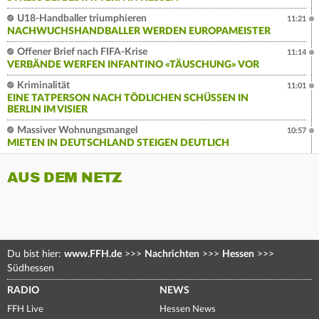
U18-Handballer triumphieren
11:21
NACHWUCHSHANDBALLER WERDEN EUROPAMEISTER
Offener Brief nach FIFA-Krise
11:14
VERBÄNDE WERFEN INFANTINO «TÄUSCHUNG» VOR
Kriminalität
11:01
EINE TATPERSON NACH TÖDLICHEN SCHÜSSEN IN
BERLIN IM VISIER
Massiver Wohnungsmangel
10:57
MIETEN IN DEUTSCHLAND STEIGEN DEUTLICH
AUS DEM NETZ
Du bist hier:
www.FFH.de
>>>
Nachrichten
>>>
Hessen
>>>
Südhessen
RADIO
NEWS
FFH Live
Hessen News