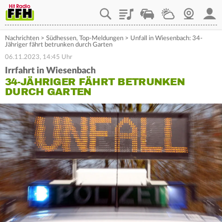
Playlist
Staupilot
Wetter
Webcam
Mein
Nachrichten
>
Südhessen
,
Top-Meldungen
>
Unfall in Wiesenbach: 34-
Jähriger fährt betrunken durch Garten
06.11.2023, 14:45 Uhr
Irrfahrt in Wiesenbach
34-JÄHRIGER FÄHRT BETRUNKEN
DURCH GARTEN